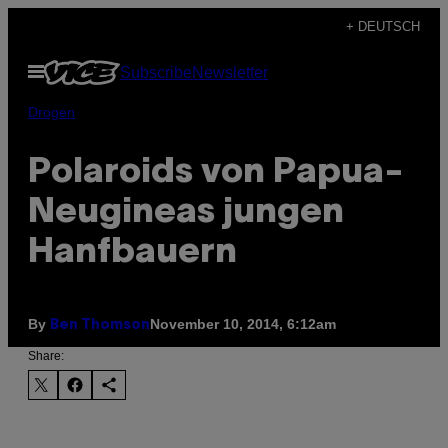
Skip
+ DEUTSCH
to
Open
Subscribe
Newsletter
content
Menu
Drogen
Polaroids von Papua-
Neugineas jungen
Hanfbauern
By
November 10, 2014, 6:12am
Ben Thomson
Share: