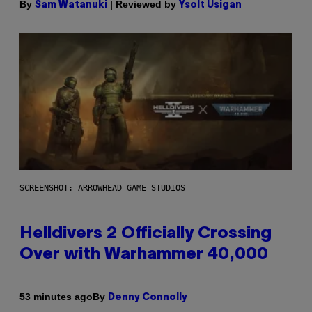
By
| Reviewed by
Sam Watanuki
Ysolt Usigan
SCREENSHOT: ARROWHEAD GAME STUDIOS
Helldivers 2 Officially Crossing
Over with Warhammer 40,000
By
53 minutes ago
Denny Connolly