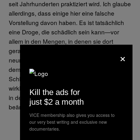
seit Jahrhunderten praktiziert wird. Ich glaube
allerdings, dass einige hier eine falsche
Vorstellung davon haben. Es ist tatsächlich
eine Droge, die schädlich sein kann—vor
allem in den Mengen, in denen sie dort
geraucht wird. Es gab dort acht—oder
×
neunjährige Kinder, die von morgens nach
dem Aufstehen bis abends zum
Schlafengehen geraucht haben. Sie rauchen
wirklich den ganzen Tag lang Marihuana und
Kill the ads for
in der Hinsicht ist das schon ziemlich
just $2 a month
beängstigend.
VICE membership also gives you access to
our very best writing and exclusive new
documentaries.