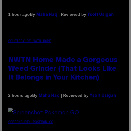
By
| Reviewed by
1 hour ago
Maha Haq
Ysolt Usigan
COURTESY OF NWTN HOME
NWTN Home Made a Gorgeous
Weed Grinder (That Looks Like
It Belongs in Your Kitchen)
By
| Reviewed by
2 hours ago
Maha Haq
Ysolt Usigan
SCREENSHOT: POKEMON GO