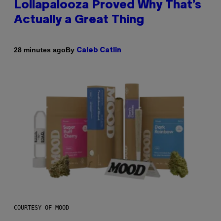
Lollapalooza Proved Why That’s
Actually a Great Thing
By
28 minutes ago
Caleb Catlin
COURTESY OF MOOD