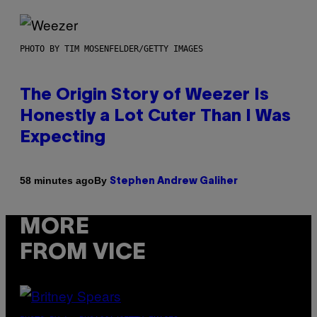
PHOTO BY TIM MOSENFELDER/GETTY IMAGES
The Origin Story of Weezer Is
Honestly a Lot Cuter Than I Was
Expecting
By
58 minutes ago
Stephen Andrew Galiher
MORE
FROM VICE