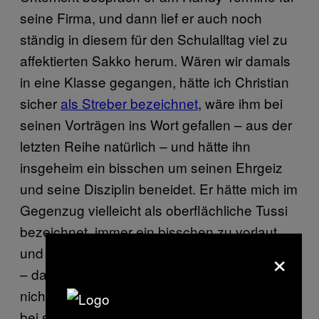
seine Firma, und dann lief er auch noch
ständig in diesem für den Schulalltag viel zu
affektierten Sakko herum. Wären wir damals
in eine Klasse gegangen, hätte ich Christian
sicher
als Streber bezeichnet
, wäre ihm bei
seinen Vorträgen ins Wort gefallen – aus der
letzten Reihe natürlich – und hätte ihn
insgeheim ein bisschen um seinen Ehrgeiz
und seine Disziplin beneidet. Er hätte mich im
Gegenzug vielleicht als oberflächliche Tussi
bezeichnet, immer ein bisschen zu vorlaut
×
und ohne Sinn für das politische Geschehen
– dafür habe ich mich als Schülerin noch
nicht besonders interessiert. Immerhin hat er
bei seinen Lehrern einen bleibenden