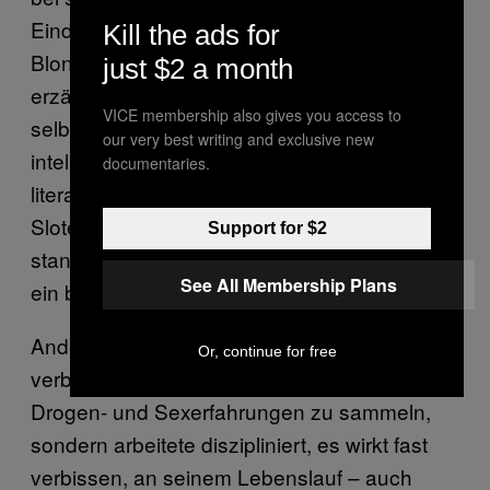
Eindruck hinterlassen, der motivierte
Kill the ads for
Blondschopf mit dem wachen Blick: Im
Stern
just $2 a month
erzählten sie 2011 bewundernd, wie
VICE membership also gives you access to
selbstbewusst Christian debattierte und wie
our very best writing and exclusive new
intelligent er Essays schrieb (sein
documentaries.
literarisches Vorbild war der Philosoph Peter
Sloterdijk), in seinem allerersten Zeugnis
Support for $2
stand aber auch: “Christian wirkt manchmal
See All Membership Plans
ein bisschen altklug.”
Anders als die meisten Jugendlichen
Or, continue for free
verbrachte er seine Zeit nicht damit, Alkohol-,
Drogen- und Sexerfahrungen zu sammeln,
sondern arbeitete diszipliniert, es wirkt fast
verbissen, an seinem Lebenslauf – auch