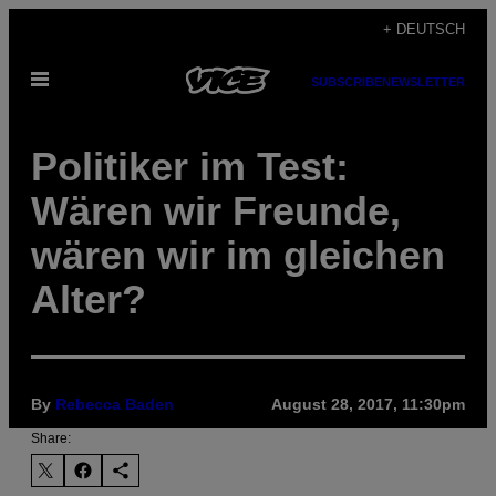
Skip
+ DEUTSCH
to
Open
content
SUBSCRIBE
NEWSLETTER
Menu
Politiker im Test:
Wären wir Freunde,
wären wir im gleichen
Alter?
By
Rebecca Baden
August 28, 2017, 11:30pm
Share: