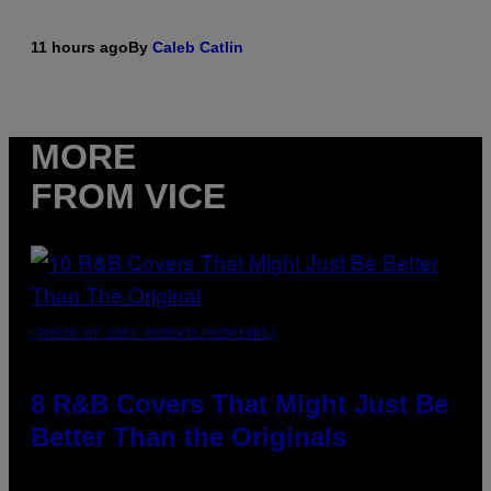
11 hours ago
By
Caleb Catlin
MORE
FROM VICE
(PHOTO BY EBET ROBERTS/REDFERNS)
8 R&B Covers That Might Just Be
Better Than the Originals