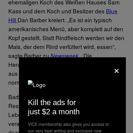
ehemaligen Koch des Weißen Hauses Sam
Kass und dem Koch und Besitzer des
Blue
Hill
Dan Barber kreiert. „Es ist ein typisch
amerikanisches Menü, aber komplett auf den
Kopf gestellt. Statt Rindfleisch werden wir den
Mais, der dem Rind verfüttert wird, essen”,
sagte Barber zu
. „Die
Newsweek
×
Herausforderung liegt darin, etwas Leckeres
aus Zutaten zu zaubern, die wir
normalerweise wegschmeißen würden.”
Barber hat bereits in seinem eigenen
Kill the ads for
Restaurant ein Pop-up zum Thema
just $2 a month
Lebensmittelabfälle mit dem Namen wastED
veranstaltet, bei dem er bekannte Köche
VICE membership also gives you access to
our very best writing and exclusive new
dazu herausforderte, Gerichte aus Zutaten zu