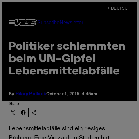
Skip
+ DEUTSCH
to
Open
Subscribe
Newsletter
content
Menu
Politiker schlemmten
beim UN-Gipfel
Lebensmittelabfälle
By
October 1, 2015, 4:45am
Hilary Pollack
Share:
Lebensmittelabfälle sind ein riesiges
Problem. Eine Vielzahl an Studien hat