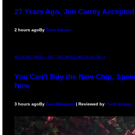
27 Years Ago, Jim Carrey Accepted
2 hours ago
By
Tony Alpsen
AN OLDER MODEL, NOT THE APPLE WATCH ULTRA 4
You Can’t Buy the New-Chip, Speed
Now
3 hours ago
By
Sam Watanuki
| Reviewed by
Ysolt Usigan