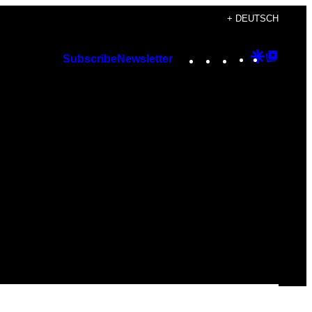
+ DEUTSCH
Instagram
TikTok
YouTube
Google
Googl
Subscribe
Newsletter
Discover
Top
Posts