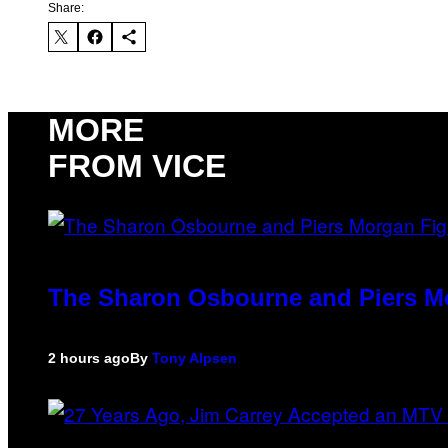
Share:
MORE
FROM VICE
The Sharon Osbourne and Piers Mo
2 hours ago
By
Tony Alpsen