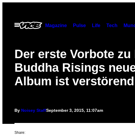
Skip
to
content
Open
Magazine
Pulse
Life
Tech
Munc
Menu
Der erste Vorbote zu
Buddha Risings neu
Album ist verstörend
By
Noisey Staff
September 3, 2015, 11:07am
Share: