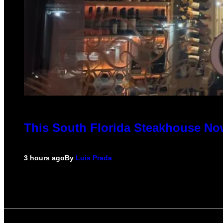
This South Florida Steakhouse No
3 hours ago
By
Luis Prada