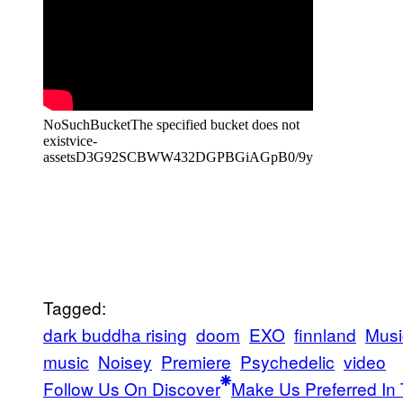
Tagged:
dark buddha rising
doom
EXO
finnland
Musi
music
Noisey
Premiere
Psychedelic
video
Follow Us On Discover
Make Us Preferred In 