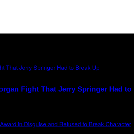
rgan Fight That Jerry Springer Had to