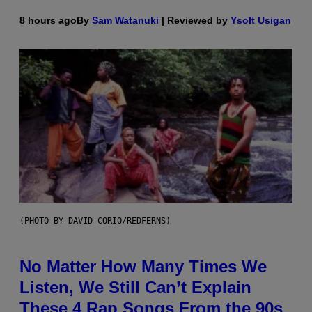
8 hours ago
By
Sam Watanuki
| Reviewed by
Ysolt Usigan
(PHOTO BY DAVID CORIO/REDFERNS)
No Matter How Many Times We
Listen, We Still Can’t Explain
These 4 Rap Songs From the 90s