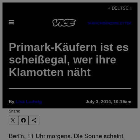
Skip
+ DEUTSCH
to
Open
content
SUBSCRIBE
NEWSLETTER
Menu
Primark-Käufern ist es
scheißegal, wer ihre
Klamotten näht
By
Lisa Ludwig
July 3, 2014, 10:19am
Share:
Berlin, 11 Uhr morgens. Die Sonne scheint,