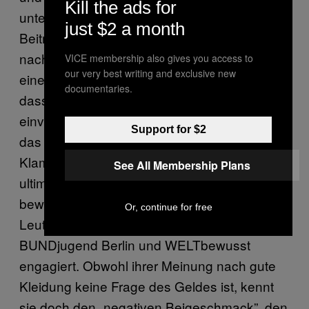
Kill the ads for
unterbezahlten Näher. Ihr ganz persönlicher
just $2 a month
Beitrag zu einer besseren Welt ist es deshalb,
nach einem Einkauf bei H&M, Zara und Co.
VICE membership also gives you access to
our very best writing and exclusive new
eine E-Mail zu schreiben, „in der ich sage,
documentaries.
dass ich mit den Arbeitsbedingungen nicht
einverstanden bin.” Der Wille ist stark, aber
Support for $2
das Fleisch schwach—denn dass
Klamottentausch und Second-Hand nicht die
See All Membership Plans
ultimative Lösung für einen nachhaltigen,
bewussten Güterkonsum sind, wissen auch
Or, continue for free
Leute wie Jenny, die sich in Gruppen wie
BUNDjugend Berlin und WELTbewusst
engagiert. Obwohl ihrer Meinung nach gute
Kleidung keine Frage des Geldes ist, kennt
sie doch den „negativen Beigeschmack”, den