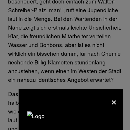
bescheuert, geht doch einfach zum Walter-
Schreiber-Platz, man!”, ruft eine Jugendliche
laut in die Menge. Bei den Wartenden in der
Nähe zeigt sich erstmals leichte Unsicherheit.
Klar, die freundlichen Mitarbeiter verteilen
Wasser und Bonbons, aber ist es nicht
wirklich ein bisschen dumm, für nach Chemie
riechende Billig-Klamotten stundenlang
anzustehen, wenn einen im Westen der Stadt
ein nahezu identisches Angebot erwartet?
Das scheint immerhin besser zu sein, als den
×
halben Tag in einem Müllcontainer zu sitzen,
wie es eine der Aktivistinnen tut. Offen und
laut protestiert sie gegen Wegwerf-Konsum
und die schlechten Arbeitsbedingungen der