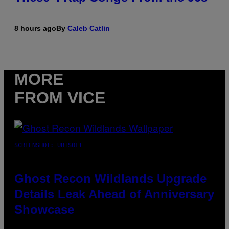
8 hours ago
By
Caleb Catlin
MORE
FROM VICE
SCREENSHOT: UBISOFT
Ghost Recon Wildlands Upgrade
Details Leak Ahead of Anniversary
Showcase