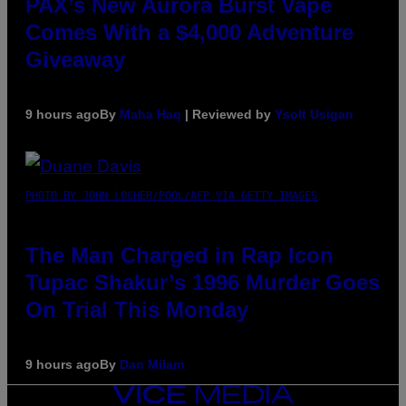
PAX’s New Aurora Burst Vape
Comes With a $4,000 Adventure
Giveaway
9 hours ago
By
Maha Haq
| Reviewed by
Ysolt Usigan
PHOTO BY JOHN LOCHER/POOL/AFP VIA GETTY IMAGES
The Man Charged in Rap Icon
Tupac Shakur’s 1996 Murder Goes
On Trial This Monday
9 hours ago
By
Dan Milam
VICE