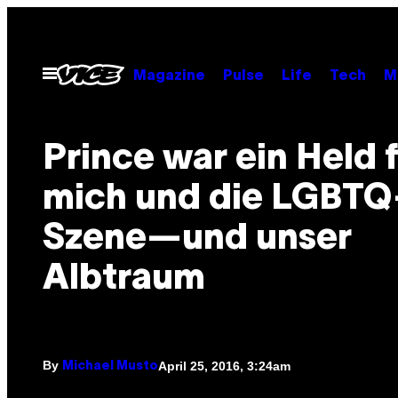
Skip
to
content
Open
Magazine
Pulse
Life
Tech
M
Menu
Prince war ein Held 
mich und die LGBTQ
Szene—und unser
Albtraum
By
April 25, 2016, 3:24am
Michael Musto