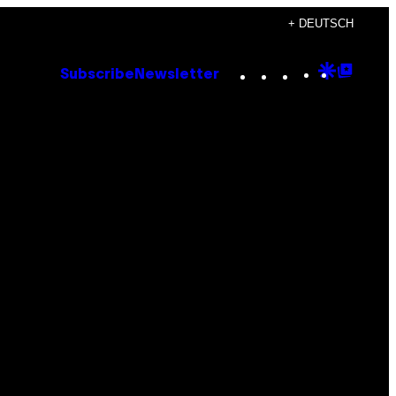
+ DEUTSCH
Instagram
TikTok
YouTube
Google
Goog
Subscribe
Newsletter
Discove
Top
Posts