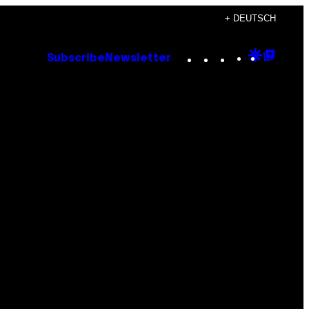
+ DEUTSCH
Instagram
TikTok
YouTube
Google
Goog
Subscribe
Newsletter
Discove
Top
Posts