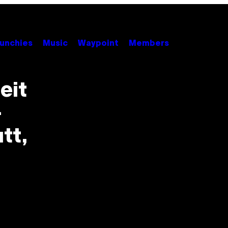
unchies
Music
Waypoint
Members
eit
–
tt,