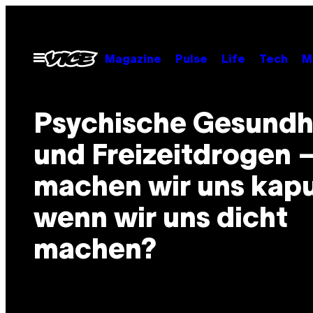
Skip
to
content
Open
Magazine
Pulse
Life
Tech
M
Menu
Psychische Gesundh
und Freizeitdrogen 
machen wir uns kapu
wenn wir uns dicht
machen?