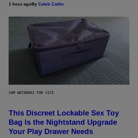
1 hour ago
By
Caleb Catlin
SAM WATANUKI FOR VICE
This Discreet Lockable Sex Toy
Bag Is the Nightstand Upgrade
Your Play Drawer Needs