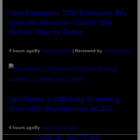
Two Pokemon TCG Restocks Are
Live On Amazon—Catch ‘Em
Before They’re Gone
4 hours ago
By
Sam Watanuki
| Reviewed by
Ysolt Usigan
SCREENSHOT: ARROWHEAD GAME STUDIOS
Helldivers 2 Officially Crossing
Over with Warhammer 40,000
4 hours ago
By
Denny Connolly
VICE