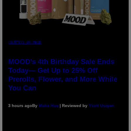
COURTESY OF MOOD
MOOD’s 4th Birthday Sale Ends
Today— Get Up to 25% Off
Prerolls, Flower, and More While
You Can
3 hours ago
By
Maha Haq
| Reviewed by
Ysolt Usigan