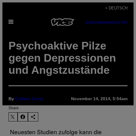
Skip
+ DEUTSCH
to
Open
content
SUBSCRIBE
NEWSLETTER
Menu
Psychoaktive Pilze
gegen Depressionen
und Angstzustände
By
Colleen Curry
November 14, 2014, 5:54am
Share:
​ Neuesten Studien zufolge kann die