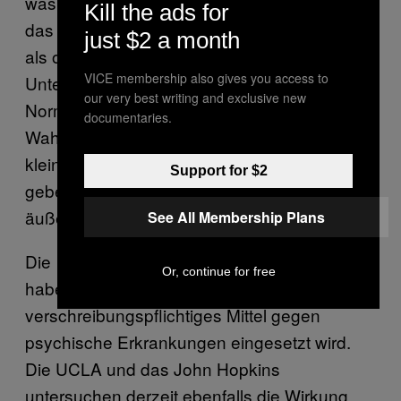
was passiert und wie die Droge grundlegend
Kill the ads for
das Bewusstsein verändert. Es sieht so aus,
just $2 a month
als ob Psilocybin Menschen mit ihrem
VICE membership also gives you access to
Unterbewusstsein in Verbindung bringt.
our very best writing and exclusive new
Normalerweise schränkt unser Gehirn unsere
documentaries.
Wahrnehmung ein und zeigt uns ein
kleineres Bild von der Welt. Diese Drogen
Support for $2
geben den Probanden größeren Zugang zu
äußeren Stimuli.”
See All Membership Plans
Die
​Studie
ist eine von vielen, die zur Folge
Or, continue for free
haben könnten, dass Psilocybin zukünftig als
verschreibungspflichtiges Mittel gegen
psychische Erkrankungen eingesetzt wird.
Die UCLA und das John Hopkins
untersuchen derzeit ebenfalls die Wirkung