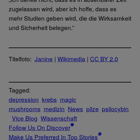
zugelassen wird, aber ich hoffe, dass es
mehr Studien geben wird, die die Wirksamkeit
und Sicherheit belegen.”
Titelfoto:
​Janine
|
​Wikimedia
|
​CC BY 2.0
Tagged:
depression
krebs
magic
mushrooms
medizin
News
pilze
psilocybin
Vice Blog
Wissenschaft
Follow Us On Discover
Make Us Preferred In Top Stories