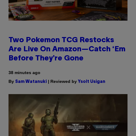
Two Pokemon TCG Restocks
Are Live On Amazon—Catch ‘Em
Before They’re Gone
38 minutes ago
By
| Reviewed by
Sam Watanuki
Ysolt Usigan