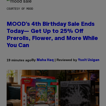
COURTESY OF MOOD
MOOD’s 4th Birthday Sale Ends
Today— Get Up to 25% Off
Prerolls, Flower, and More While
You Can
By
| Reviewed by
19 minutes ago
Maha Haq
Ysolt Usigan