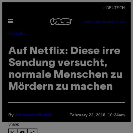
Skip
+ DEUTSCH
to
Open
content
SUBSCRIBE
NEWSLETTER
Menu
Popkultur
Auf Netflix: Diese irre
Sendung versucht,
normale Menschen zu
Mördern zu machen
By
February 22, 2018, 10:24am
Johannes Musial
Share: