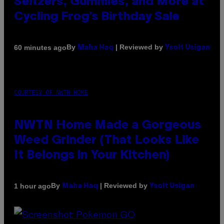
Seltzers, Gummies, and More at
Cycling Frog’s Birthday Sale
By
| Reviewed by
60 minutes ago
Maha Haq
Ysolt Usigan
COURTESY OF NWTN HOME
NWTN Home Made a Gorgeous
Weed Grinder (That Looks Like
It Belongs in Your Kitchen)
By
| Reviewed by
1 hour ago
Maha Haq
Ysolt Usigan