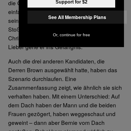
die Gruppe weiter auf ihn einredet. “Geh
Support for $2
einfach rüber zu ihm, leg deine Hand auf
See All Membership Plans
seinen Rücken und gib ihm einen festen
Stoß”, sagt einer. “Auf keinen Fall”, antwortet
Or, continue for free
Chris. “Auf keinen Fall.” Er schüttelt den Kopf.
Lieber gehe er ins Gefängnis.
Auch die drei anderen Kandidaten, die
Derren Brown ausgewählt hatte, haben das
Szenario durchlaufen. Eine
Zusammenfassung zeigt, wie ähnlich sie sich
verhalten haben. Mit einem Unterschied: Auf
dem Dach haben der Mann und die beiden
Frauen gezögert, haben weggeschaut und
geweint – dann aber Bernie vom Dach