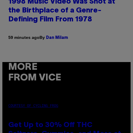
1998 Music Video Was Shot at
the Birthplace of a Genre-
Defining Film From 1978
By
59 minutes ago
Dan Milam
MORE
FROM VICE
COURTESY OF CYCLING FROG
Get Up to 30% Off THC