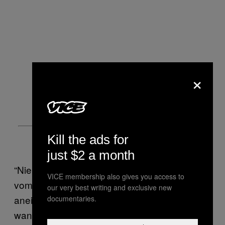
×
Kill the ads for
just $2 a month
“Niemals”, sagt Chris. Seine Hände wandern
VICE membership also gives you access to
vom Gesicht an die Hüfte, dann presst er sie
our very best writing and exclusive new
aneinander, als würde er beten. Hektisch
documentaries.
wandert sein Blick durch die Nacht, während