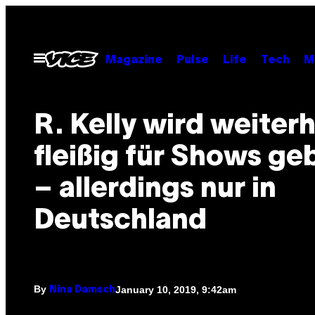
Skip
to
content
Open
Magazine
Pulse
Life
Tech
M
Menu
R. Kelly wird weiterh
fleißig für Shows ge
– allerdings nur in
Deutschland
By
January 10, 2019, 9:42am
Nina Damsch