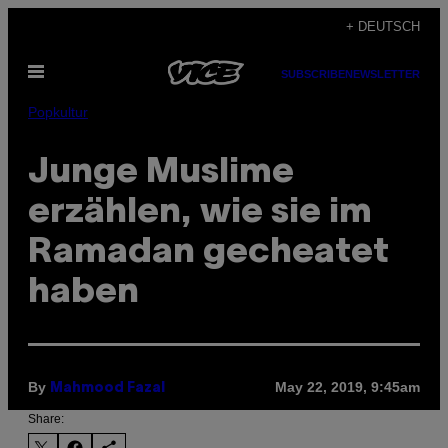
Skip
+ DEUTSCH
to
Open
content
SUBSCRIBE
NEWSLETTER
Menu
Popkultur
Junge Muslime
erzählen, wie sie im
Ramadan gecheatet
haben
By
May 22, 2019, 9:45am
Mahmood Fazal
Share: