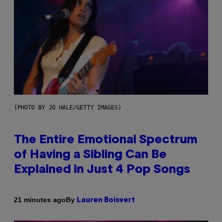
(PHOTO BY JO HALE/GETTY IMAGES)
The Entire Emotional Spectrum
of Having a Sibling Can Be
Explained in Just 4 Pop Songs
By
21 minutes ago
Lauren Boisvert