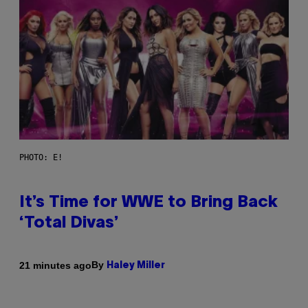
PHOTO: E!
It’s Time for WWE to Bring Back
‘Total Divas’
By
21 minutes ago
Haley Miller