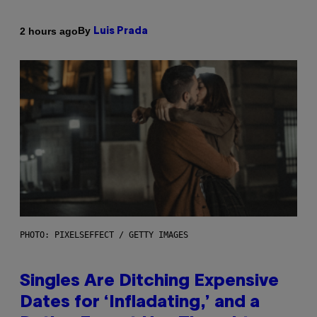
By
2 hours ago
Luis Prada
PHOTO: PIXELSEFFECT / GETTY IMAGES
Singles Are Ditching Expensive
Dates for ‘Infladating,’ and a