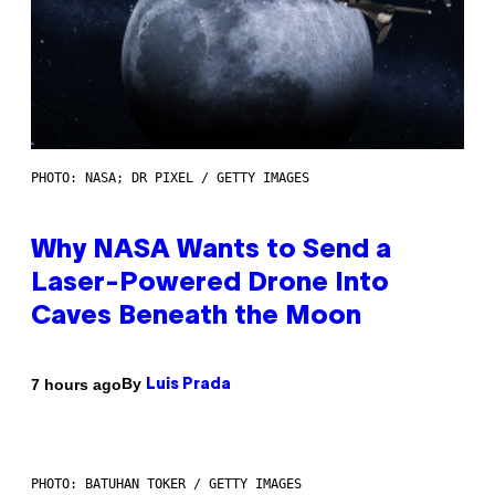
PHOTO: NASA; DR PIXEL / GETTY IMAGES
Why NASA Wants to Send a
Laser-Powered Drone Into
Caves Beneath the Moon
By
7 hours ago
Luis Prada
PHOTO: BATUHAN TOKER / GETTY IMAGES