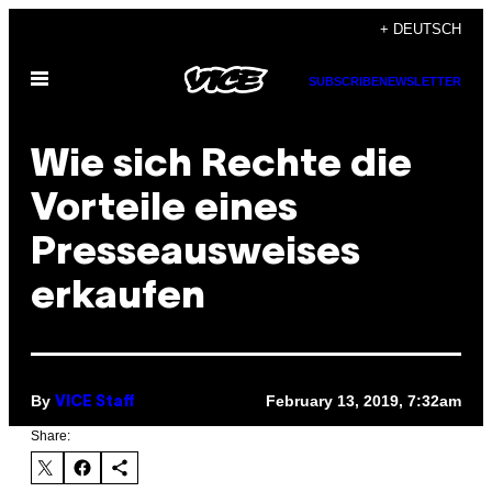
Skip
+ DEUTSCH
to
Open
content
SUBSCRIBE
NEWSLETTER
Menu
Wie sich Rechte die
Vorteile eines
Presseausweises
erkaufen
By
February 13, 2019, 7:32am
VICE Staff
Share: