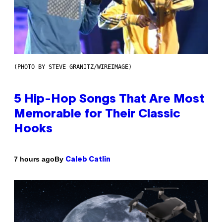
(PHOTO BY STEVE GRANITZ/WIREIMAGE)
5 Hip-Hop Songs That Are Most
Memorable for Their Classic
Hooks
By
7 hours ago
Caleb Catlin