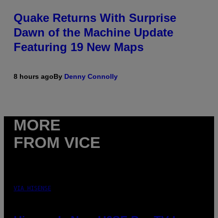
Quake Returns With Surprise
Dawn of the Machine Update
Featuring 19 New Maps
8 hours ago
By
Denny Connolly
MORE
FROM VICE
VIA HISENSE