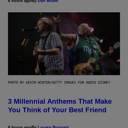
6 hours ago
By
Dan Milam
PHOTO BY KEVIN WINTER/GETTY IMAGES FOR RADIO DISNEY
3 Millennial Anthems That Make
You Think of Your Best Friend
6 hours ago
By
Lauren Boisvert