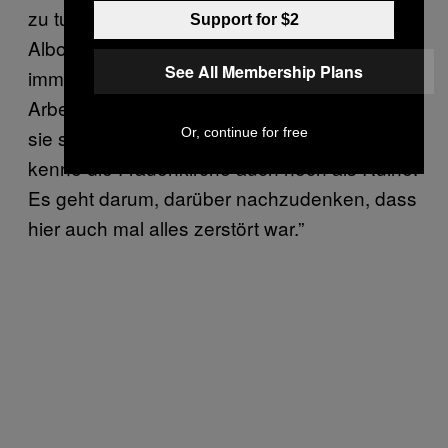
zu tun haben.” Gerade diese Frage ist es, die
Support for $2
Albouni umtreibt: “Über Kunst kann man sich
See All Membership Plans
immer streiten. Für mich geht es bei der
Arbeit um den Kontrast zur Frauenkirche, weil
Or, continue for free
sie so schön wiederaufgebaut worden ist. Ich
kenne die Frauenkirche auch noch als Ruine.
Es geht darum, darüber nachzudenken, dass
hier auch mal alles zerstört war.”