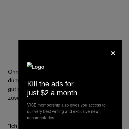
×
Ohnehin sind die Argumente der Kritiker eher
dünn und lassen sich der Einfachheit halber
Kill the ads for
gut mit “Diese Kunst ist blöd”
just $2 a month
zusammenfassen:
VICE membership also gives you access to
our very best writing and exclusive new
documentaries.
“Ich frage mich ernsthaft, was wir mit Aleppo