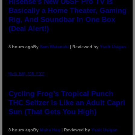
Hisense’s New U6SF Pro TV Is
Basically a Home Theater, Gaming
Rig, And Soundbar In One Box
(Deal Alert!)
8 hours ago
By
Sam Watanuki
| Reviewed by
Ysolt Usigan
MAHA HAQ FOR VICE
Cycling Frog’s Tropical Punch
THC Seltzer Is Like an Adult Capri
Sun (That Gets You High)
8 hours ago
By
Maha Haq
| Reviewed by
Ysolt Usigan