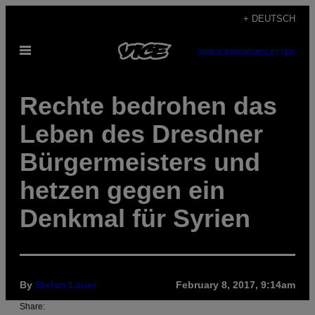
Skip
+ DEUTSCH
to
Open
content
SUBSCRIBE
NEWSLETTER
Menu
Rechte bedrohen das
Leben des Dresdner
Bürgermeisters und
hetzen gegen ein
Denkmal für Syrien
By
Stefan Lauer
February 8, 2017, 9:14am
Share: