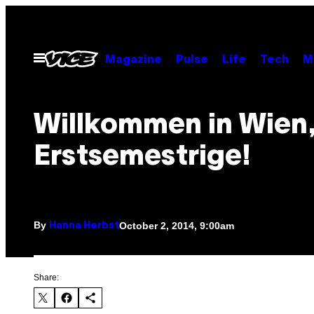
Skip
to
content
Open
Magazine
Pulse
Life
Tech
M
Menu
Willkommen in Wien
Erstsemestrige!
By
October 2, 2014, 9:00am
Hanna Herbst
Share: