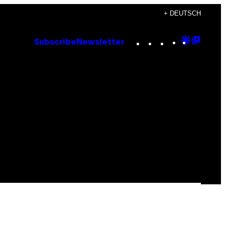
+ DEUTSCH
Instagram
TikTok
YouTube
Google
Goog
Subscribe
Newsletter
Discove
Top
Posts