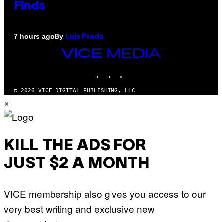
Finds
By
7 hours ago
Luis Prada
VICE
MEDIA
INSTAGRAM
TIKTOK
YOUTUBE
© 2026 VICE DIGITAL PUBLISHING, LLC
×
KILL THE ADS FOR
JUST $2 A MONTH
VICE membership also gives you access to our
very best writing and exclusive new