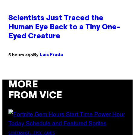
Scientists Just Traced the
Human Eye Back to a Tiny One-
Eyed Creature
By
5 hours ago
Luis Prada
MORE
FROM VICE
SCREENSHOT: EPIC GAMES