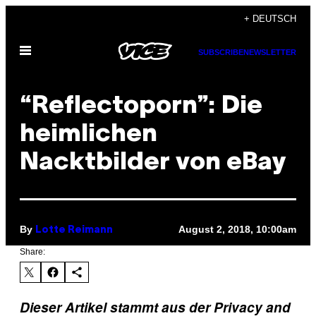
Skip
+ DEUTSCH
to
Open
content
SUBSCRIBE
NEWSLETTER
Menu
“Reflectoporn”: Die
heimlichen
Nacktbilder von eBay
By
August 2, 2018, 10:00am
Lotte Reimann
Share:
Dieser Artikel stammt aus der Privacy and