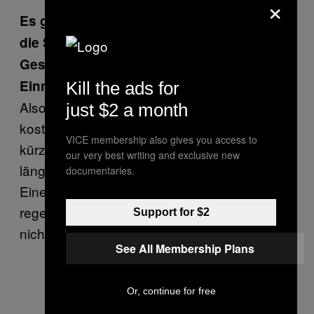
×
Es gibt mittlerweile Tattoofrei-Merch. Ist
die Seite tatsächlich auch eine Art
Geschäftsidee beziehungsweise
Einnahmequelle?
Kill the ads for
Also es gibt Sticker, die werden allerdings
just $2 a month
kostenlos verteilt. Ansonsten hatte ich
VICE membership also gives you access to
kürzlich wieder eine T-Shirt-Aktion, die dann
our very best writing and exclusive new
länger lief, weil die Nachfrage so groß war.
documentaries.
Einen richtigen Shop oder Merch, der
regelmäßig verkauft wird, sowas wird es aber
Support for $2
nicht geben.
See All Membership Plans
Or, continue for free