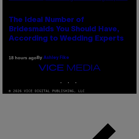
The Ideal Number of
Bridesmaids You Should Have,
According to Wedding Experts
By
18 hours ago
Ashley Fike
VICE
MEDIA
INSTAGRAM
TIKTOK
YOUTUBE
© 2026 VICE DIGITAL PUBLISHING, LLC