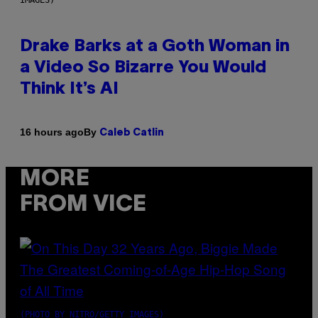
Drake Barks at a Goth Woman in
a Video So Bizarre You Would
Think It’s AI
By
16 hours ago
Caleb Catlin
MORE
FROM VICE
(PHOTO BY NITRO/GETTY IMAGES)