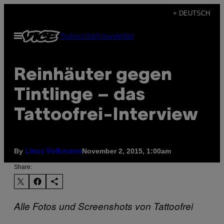
Skip
+ DEUTSCH
to
Open
Subscribe
Newsletter
content
Menu
Reinhäuter gegen
Tintlinge – das
Tattoofrei-Interview
By
November 2, 2015, 1:00am
Linus Volkmann
Share:
Alle Fotos und Screenshots von Tattoofrei