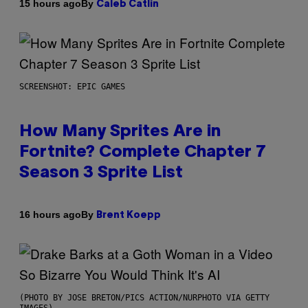
By
15 hours ago
Caleb Catlin
SCREENSHOT: EPIC GAMES
How Many Sprites Are in
Fortnite? Complete Chapter 7
Season 3 Sprite List
By
16 hours ago
Brent Koepp
(PHOTO BY JOSE BRETON/PICS ACTION/NURPHOTO VIA GETTY
IMAGES)