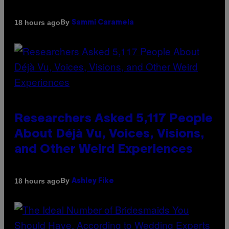
By
18 hours ago
Sammi Caramela
Researchers Asked 5,117 People
About Déjà Vu, Voices, Visions,
and Other Weird Experiences
By
18 hours ago
Ashley Fike