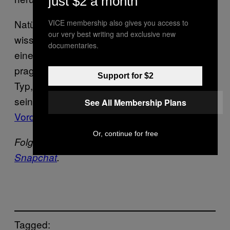
just $2 a month
Natürlich haben wir dafür Verständnis. Wir
VICE membership also gives you access to
our very best writing and exclusive new
wissen aber auch, dass es Leute gibt, die auf
documentaries.
eine solche Extremsituation, sagen wir,
pragmatischer reagiert hätten: Gestatten, der
Support for $2
Typ, der vor Kurzem während eines Flugs
seine Hose runtergelassen und
auf den
See All Membership Plans
Vordersitz gepisst hat
.
Or, continue for free
Folge VICE auf
Facebook
,
Instagram
und
Snapchat
.
Tagged: