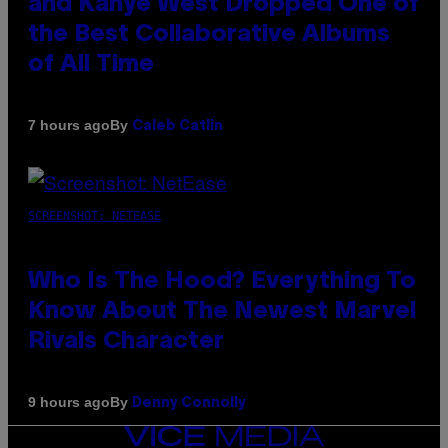
and Kanye West Dropped One of
the Best Collaborative Albums
of All Time
By
7 hours ago
Caleb Catlin
SCREENSHOT: NETEASE
Who Is The Hood? Everything To
Know About The Newest Marvel
Rivals Character
By
9 hours ago
Denny Connolly
VICE