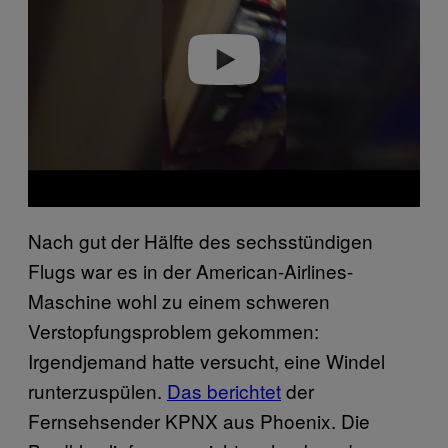
d
e
o
Nach gut der Hälfte des sechsstündigen
Flugs war es in der American-Airlines-
Maschine wohl zu einem schweren
Verstopfungsproblem gekommen:
Irgendjemand hatte versucht, eine Windel
runterzuspülen.
Das berichtet
der
Fernsehsender KPNX aus Phoenix. Die