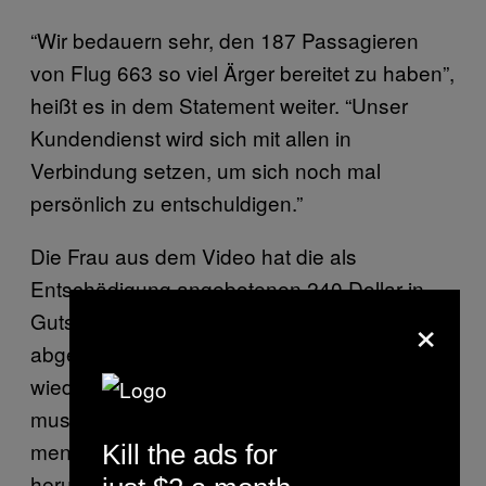
“Wir bedauern sehr, den 187 Passagieren
von Flug 663 so viel Ärger bereitet zu haben”,
heißt es in dem Statement weiter. “Unser
Kundendienst wird sich mit allen in
Verbindung setzen, um sich noch mal
persönlich zu entschuldigen.”
Die Frau aus dem Video hat die als
Entschädigung angebotenen 240 Dollar in
×
Gutscheinen und
17.500 Flugmeilen
abgelehnt. Kein Geld der Welt könne
wiedergutmachen, dass man dabei zusehen
musste, wie fremde Menschen Tüten voller
menschlicher Ausscheidungen
Kill the ads for
herumreichen.