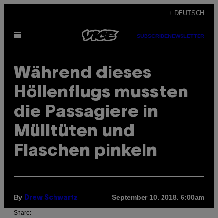
Skip
+ DEUTSCH
to
Open
content
SUBSCRIBE
NEWSLETTER
Menu
Während dieses
Höllenflugs mussten
die Passagiere in
Mülltüten und
Flaschen pinkeln
By
September 10, 2018, 6:00am
Drew Schwartz
Share: