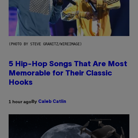
(PHOTO BY STEVE GRANITZ/WIREIMAGE)
5 Hip-Hop Songs That Are Most
Memorable for Their Classic
Hooks
By
1 hour ago
Caleb Catlin