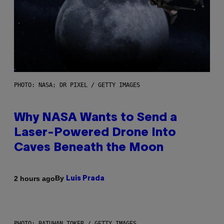
PHOTO: NASA; DR PIXEL / GETTY IMAGES
Why NASA Wants to Send a
Laser-Powered Drone Into
Caves Beneath the Moon
By
2 hours ago
Luis Prada
PHOTO: BATUHAN TOKER / GETTY IMAGES