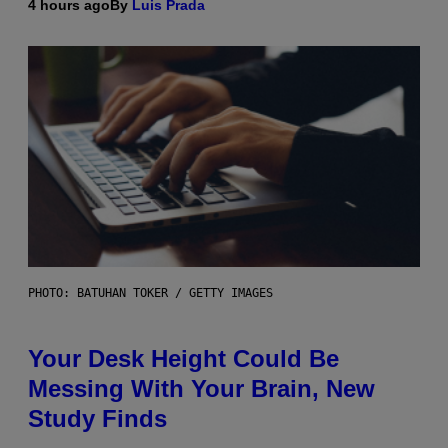
4 hours ago
By
Luis Prada
PHOTO: BATUHAN TOKER / GETTY IMAGES
Your Desk Height Could Be
Messing With Your Brain, New
Study Finds