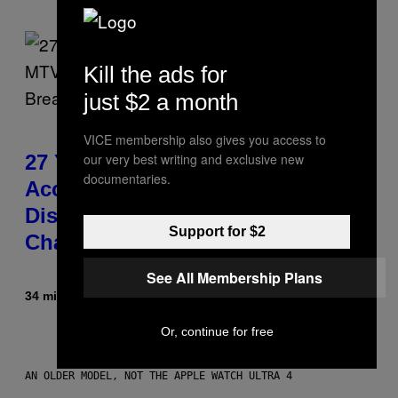
Kill the ads for
just $2 a month
VICE membership also gives you access to
our very best writing and exclusive new
27 Years Ago, Jim Carrey
documentaries.
Accepted an MTV Award in
Disguise and Refused to Break
Support for $2
Character
See All Membership Plans
34 minutes ago
By
Tony Alpsen
Or, continue for free
AN OLDER MODEL, NOT THE APPLE WATCH ULTRA 4