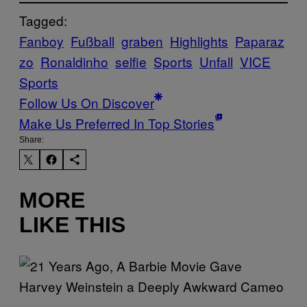
Tagged:
Fanboy
Fußball
graben
Highlights
Paparaz
zo
Ronaldinho
selfie
Sports
Unfall
VICE
Sports
Follow Us On Discover
Make Us Preferred In Top Stories
Share:
MORE
LIKE THIS