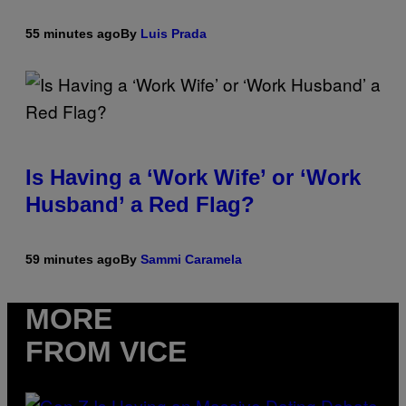
55 minutes ago
By
Luis Prada
Is Having a ‘Work Wife’ or ‘Work
Husband’ a Red Flag?
59 minutes ago
By
Sammi Caramela
MORE
FROM VICE