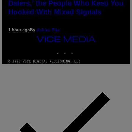
Daters,’ the People Who Keep You
Hooked With Mixed Signals
1 hour ago
By
Ashley Fike
VICE
MEDIA
INSTAGRAM
TIKTOK
YOUTUBE
© 2026 VICE DIGITAL PUBLISHING, LLC