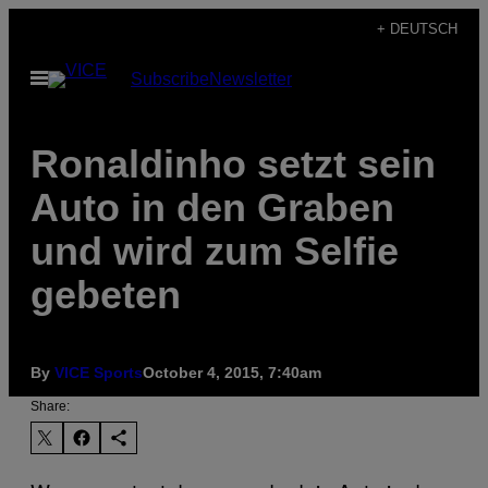
Skip
+ DEUTSCH
to
Open
Subscribe
Newsletter
content
Menu
Ronaldinho setzt sein
Auto in den Graben
und wird zum Selfie
gebeten
By
VICE Sports
October 4, 2015, 7:40am
Share: