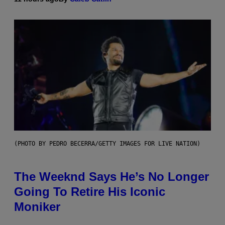
(PHOTO BY PEDRO BECERRA/GETTY IMAGES FOR LIVE NATION)
The Weeknd Says He’s No Longer
Going To Retire His Iconic
Moniker