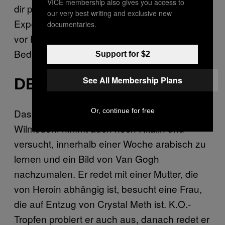
VICE membership also gives you access to
dir permanent folgt, egal wohin? Dazu ein
our very best writing and exclusive new
Experte, der eine nicht angemessene Angst
documentaries.
vor Psychosen schürt? Sind das perfekte
Bedingungen?
Support for $2
See All Membership Plans
DER REST
Or, continue for free
Das alles war grad mal die halbe Sendung.
Wilmsdorff nimmt auch noch Ritalin und
versucht, innerhalb einer Woche arabisch zu
lernen und ein Bild von Van Gogh
nachzumalen. Er redet mit einer Mutter, die
von Heroin abhängig ist, besucht eine Frau,
die auf Entzug von Crystal Meth ist. K.O.-
Tropfen probiert er auch aus, danach redet er