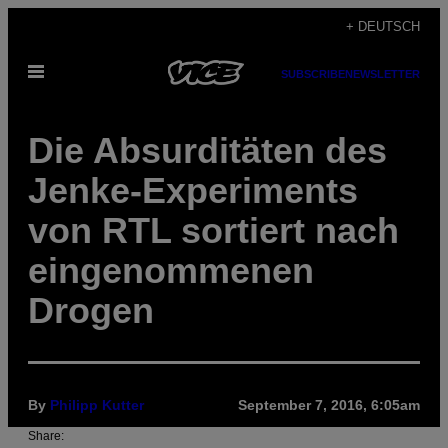
Skip
+ DEUTSCH
to
Open
content
SUBSCRIBE
NEWSLETTER
Menu
Die Absurditäten des
Jenke-Experiments
von RTL sortiert nach
eingenommenen
Drogen
By
Philipp Kutter
September 7, 2016, 6:05am
Share: