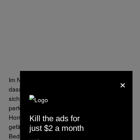
×
Im Nachgang hebt Wilmsdorff zunächst vor,
dass er durch den LSD-Trip nun mehr über
sich wüsste. “Doch, dass ich selbst unter
perfekten Bedingungen beinahe in einen
Horrortrip abgerutscht wäre, zeigt, wir
Kill the ads for
gefährlich diese Droge ist.” Perfekte
just $2 a month
Bedingungen, really? Ein Kamerateam, das