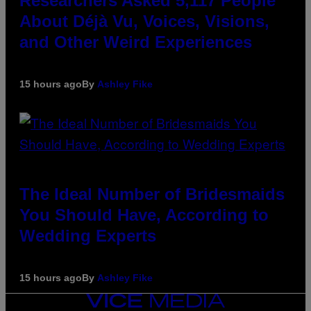
Researchers Asked 5,117 People
About Déjà Vu, Voices, Visions,
and Other Weird Experiences
15 hours ago
By
Ashley Fike
The Ideal Number of Bridesmaids
You Should Have, According to
Wedding Experts
15 hours ago
By
Ashley Fike
VICE
MEDIA