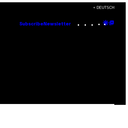
+ DEUTSCH
Instagram
TikTok
YouTube
Google
Goog
Subscribe
Newsletter
Discove
Top
Posts