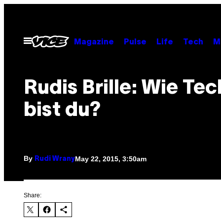
Skip
to
content
Open
Magazine
Pulse
Life
Tech
M
Menu
Rudis Brille: Wie Te
bist du?
By
May 22, 2015, 3:50am
Rudi Wrany
Share: