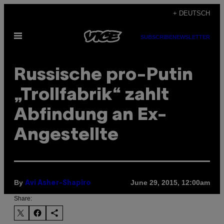
Skip
+ DEUTSCH
to
Open
content
SUBSCRIBE
NEWSLETTER
Menu
Russische pro-Putin
„Trollfabrik“ zahlt
Abfindung an Ex-
Angestellte
By
June 29, 2015, 12:00am
Avi Asher-Shapiro
Share: