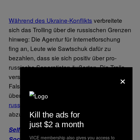
Während des Ukraine-Konflikts
verbreitete
sich das Trolling über die russischen Grenzen
hinweg: Die Agentur für Internetforschung
fing an, Leute wie Sawtschuk dafür zu
bezahlen, dass sie sich positiv über pro-
russische Separatisten äußerten. Die Trolle
×
versuchten auch, das Internet mit
Falschnachrichten und Fehlinformation zu
überfluten, um
Kritik gegenüber der
russischen Regierung
in den Nachrichten
abzuschwächen.
Kill the ads for
just $2 a month
Selfie Soldiers: Wir haben mithilfe von
VICE membership also gives you access to
Social Media nachgewiesen, dass es