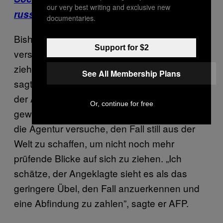
our very best writing and exclusive new
russische Truppen in der Ukraine gibt.
documentaries.
Bisher haben russische Trollunternehmen
Support for $2
versucht, keine Aufmerksamkeit auf sich zu
ziehen. Sawtschuks Anwalt, Iwan Pawlow,
See All Membership Plans
sagte AFP gegenüber, der öffentliche Auftritt
der Agentur-Anwälte sei „unerwartet”
Or, continue for free
gewesen. Er sagte, er hege den Verdacht,
die Agentur versuche, den Fall still aus der
Welt zu schaffen, um nicht noch mehr
prüfende Blicke auf sich zu ziehen. „Ich
schätze, der Angeklagte sieht es als das
geringere Übel, den Fall anzuerkennen und
eine Abfindung zu zahlen”, sagte er AFP.