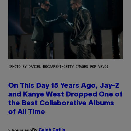
(PHOTO BY DANIEL BOCZARSKI/GETTY IMAGES FOR VEVO)
On This Day 15 Years Ago, Jay-Z
and Kanye West Dropped One of
the Best Collaborative Albums
of All Time
By
2 hours ago
Caleb Catlin