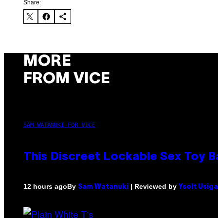
Share:
MORE
FROM VICE
SAM WATANUKI FOR VICE
This Discreet Lockable Sex Toy 
By
| Reviewed by
12 hours ago
Sam Watanuki
Ysolt Usig