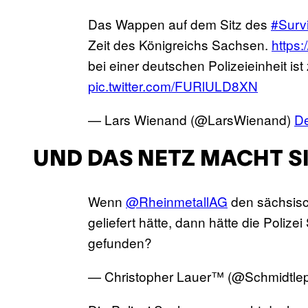
Das Wappen auf dem Sitz des
#Surv
Zeit des Königreichs Sachsen.
https
bei einer deutschen Polizeieinheit i
pic.twitter.com/FURlULD8XN
— Lars Wienand (@LarsWienand)
D
UND DAS NETZ MACHT S
Wenn
@RheinmetallAG
den sächsisc
geliefert hätte, dann hätte die Poliz
gefunden?
— Christopher Lauer™ (@Schmidtle