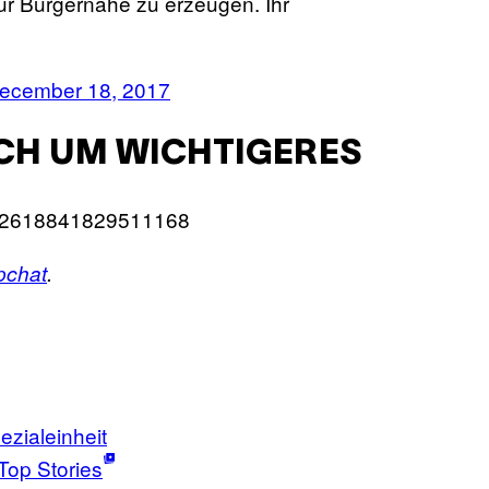
ur Bürgernähe zu erzeugen. Ihr
ecember 18, 2017
ICH UM WICHTIGERES
s/942618841829511168
pchat
.
ezialeinheit
Top Stories