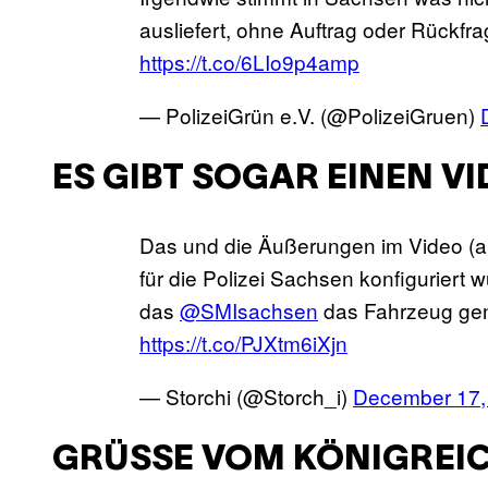
ausliefert, ohne Auftrag oder Rückfra
https://t.co/6LIo9p4amp
— PolizeiGrün e.V. (@PolizeiGruen)
ES GIBT SOGAR EINEN V
Das und die Äußerungen im Video (ab
für die Polizei Sachsen konfiguriert
das
@SMIsachsen
das Fahrzeug gena
https://t.co/PJXtm6iXjn
— Storchi (@Storch_i)
December 17,
GRÜSSE VOM KÖNIGREIC