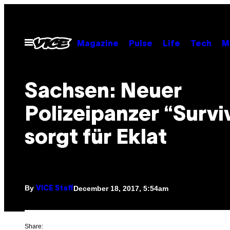
Skip
to
content
Open
Magazine
Pulse
Life
Tech
M
Menu
Sachsen: Neuer
Polizeipanzer “Survi
sorgt für Eklat
By
December 18, 2017, 5:54am
VICE Staff
Share: