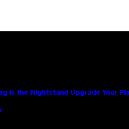
Bag Is the Nightstand Upgrade Your P
an