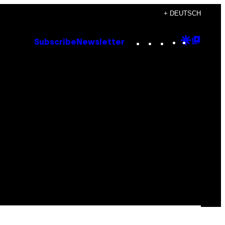
+ DEUTSCH
Instagram
TikTok
YouTube
Google
Goog
Subscribe
Newsletter
Discove
Top
Posts