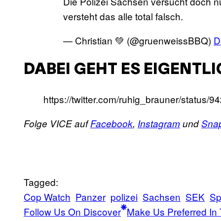
Die Polizei Sachsen versucht doch n
versteht das alle total falsch.
— Christian 💚 (@gruenweissBBQ)
D
DABEI GEHT ES EIGENTL
https://twitter.com/ruhig_brauner/statu
Folge VICE auf
Facebook
,
Instagram
und
Sna
Tagged:
Cop Watch
Panzer
polizei
Sachsen
SEK
Sp
Follow Us On Discover
Make Us Preferred In 