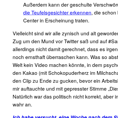
Außerdem kann der geschulte Verschwöru
die Teufelsgesichter erkennen
, die schon
Center in Erscheinung traten.
Vielleicht sind wir alle zynisch und alt geword
Zug um den Mund vor Twitter saß und auf #Sa
allerdings nicht damit gerechnet, dass es ir
noch ernsthaft überraschen kann. Was so abstr
Welt kein Video machen könnte, in dem psychot
den Kakao (mit Schokopuderherz im Milchscha
den Clip zu Ende zu gucken, bevor ein Arbeit
mir auftauchte und mit gepresster Stimme „Dies
Natürlich war das politisch nicht korrekt, abe
wahr an.
Ich habe versucht, eine Woche nach dem Sli