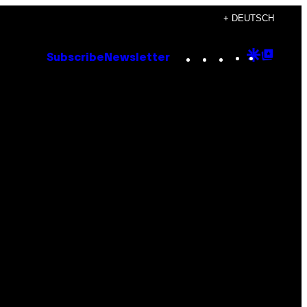
+ DEUTSCH
Instagram
TikTok
YouTube
Google
Goog
Subscribe
Newsletter
Discove
Top
Posts