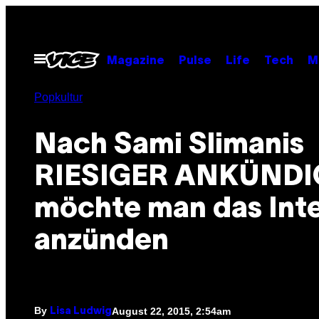
Skip
to
content
Open
Magazine
Pulse
Life
Tech
M
Menu
Popkultur
Nach Sami Slimanis
RIESIGER ANKÜND
möchte man das Int
anzünden
By
August 22, 2015, 2:54am
Lisa Ludwig