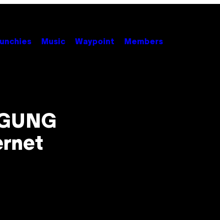
unchies
Music
Waypoint
Members
IGUNG
ernet