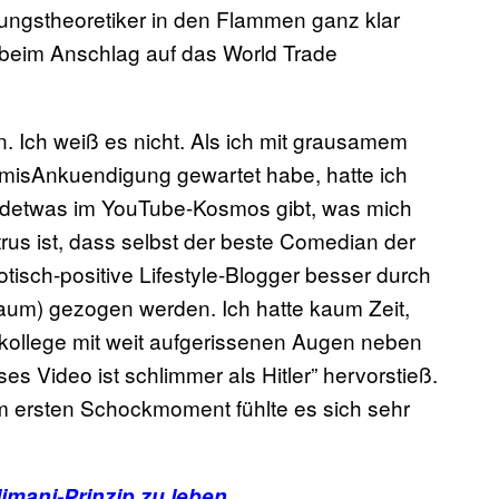
ngstheoretiker in den Flammen ganz klar
 beim Anschlag auf das World Trade
en. Ich weiß es nicht. Als ich mit grausamem
misAnkuendigung gewartet habe, hatte ich
gendetwas im YouTube-Kosmos gibt, was mich
us ist, dass selbst der beste Comedian der
isch-positive Lifestyle-Blogger besser durch
um) gezogen werden. Ich hatte kaum Zeit,
skollege mit weit aufgerissenen Augen neben
es Video ist schlimmer als Hitler” hervorstieß.
r im ersten Schockmoment fühlte es sich sehr
mani-Prinzip zu leben.