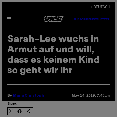
Skip
+ DEUTSCH
to
Open
content
SUBSCRIBE
NEWSLETTER
Menu
Sarah-Lee wuchs in
Armut auf und will,
dass es keinem Kind
so geht wir ihr
By
May 14, 2019, 7:45am
Maria Christoph
Share: