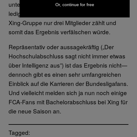
untersucht jedoch nur 17 Vereine: Es fehlt
Or, continue for free
lediglich der FC Ingolstadt—der in seiner
Xing-Gruppe nur drei Mitglieder zählt und
somit das Ergebnis verfälschen würde.
Repräsentativ oder aussagekräftig („Der
Hochschulabschluss sagt nicht immer etwas
über Intelligenz aus”) ist das Ergebnis nicht—
dennoch gibt es einen sehr umfangreichen
Einblick auf die Karrieren der Bundesligafans.
Und vielleicht melden sich ja nun noch einige
FCA-Fans mit Bachelorabschluss bei Xing für
die neue Saison an.
Tagged: