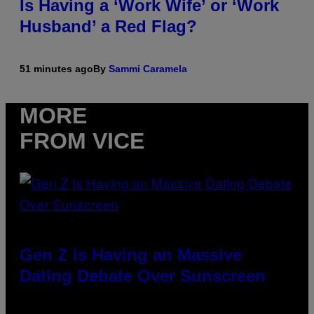
Is Having a ‘Work Wife’ or ‘Work
Husband’ a Red Flag?
51 minutes ago
By
Sammi Caramela
MORE
FROM VICE
Gen Z Is Having an Massive
Dating Debate Over Sunscreen