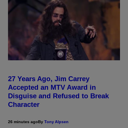
27 Years Ago, Jim Carrey
Accepted an MTV Award in
Disguise and Refused to Break
Character
26 minutes ago
By
Tony Alpsen