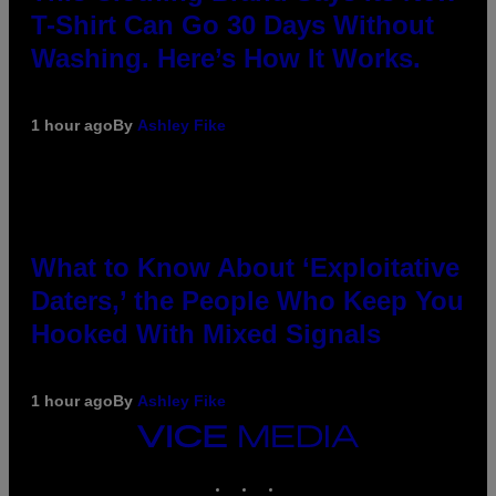
T-Shirt Can Go 30 Days Without
Washing. Here’s How It Works.
1 hour ago
By
Ashley Fike
What to Know About ‘Exploitative
Daters,’ the People Who Keep You
Hooked With Mixed Signals
1 hour ago
By
Ashley Fike
VICE
MEDIA
INSTAGRAM
TIKTOK
YOUTUBE