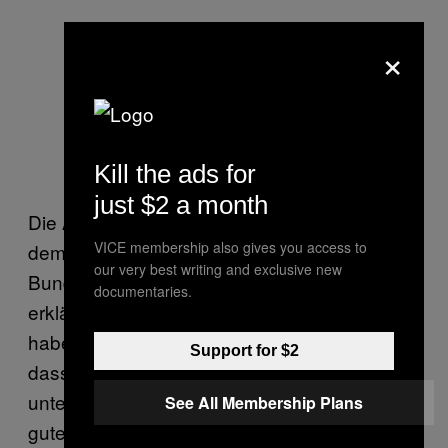
×
Quelle: Xing
Kill the ads for
just $2 a month
Die Analyse erfolgte über Fangruppen auf
VICE membership also gives you access to
dem Karrierenetzwerk. „Alle 18
our very best writing and exclusive new
Bundesligisten haben eine Fan-Gruppe”,
documentaries.
erklärte ein Analyst des Karriereportals.„Das
haben wir als Maßstab dafür genommen,
Support for $2
dass das Mitglied die jeweilige Mannschaft
unterstützt bzw. Fan ist. Das ist sicherlich ein
See All Membership Plans
guter Indikator.” Die Datenerhebung