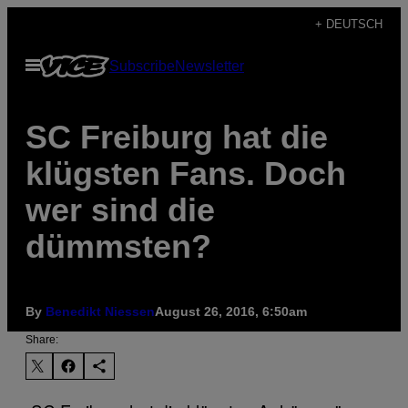
Skip
+ DEUTSCH
to
Open
Subscribe
Newsletter
content
Menu
SC Freiburg hat die
klügsten Fans. Doch
wer sind die
dümmsten?
By
Benedikt Niessen
August 26, 2016, 6:50am
Share: