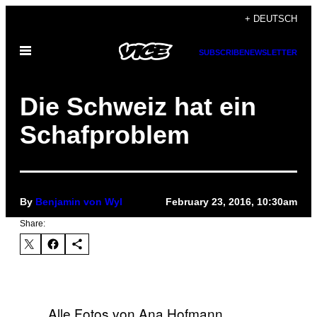
Skip
+ DEUTSCH
to
Open
content
SUBSCRIBE
NEWSLETTER
Menu
Die Schweiz hat ein
Schafproblem
By
Benjamin von Wyl
February 23, 2016, 10:30am
Share:
Alle Fotos von Ana Hofmann