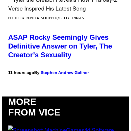
PHOTO BY MONICA SCHIPPER/GETTY IMAGES
ASAP Rocky Seemingly Gives
Definitive Answer on Tyler, The
Creator’s Sexuality
11 hours ago
By
Stephen Andrew Galiher
MORE
FROM VICE