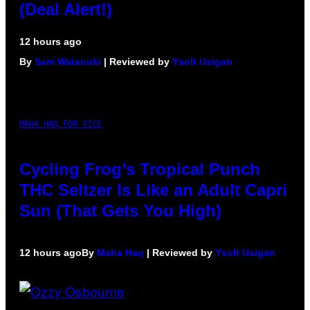
(Deal Alert!)
12 hours ago
By
Sam Watanuki
| Reviewed by
Ysolt Usigan
MAHA HAQ FOR VICE
Cycling Frog’s Tropical Punch
THC Seltzer Is Like an Adult Capri
Sun (That Gets You High)
12 hours ago
By
Maha Haq
| Reviewed by
Ysolt Usigan