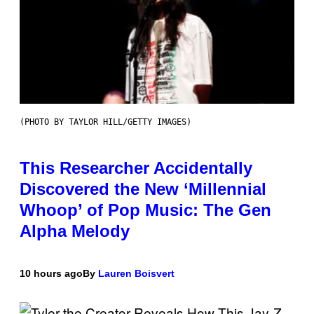
(PHOTO BY TAYLOR HILL/GETTY IMAGES)
This Researcher Accidentally
Discovered the New ‘Millennial
Whoop’ of Pop Music: The Gen
Alpha Melody
10 hours ago
By
Lauren Boisvert