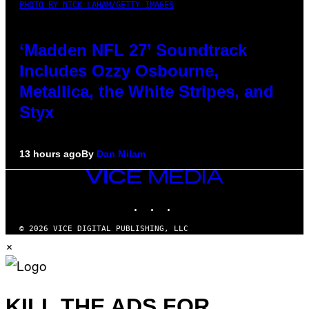
PHOTO BY NICK LAHAM/GETTY IMAGES
‘Madden NFL 27’ Soundtrack
Includes Ozzy Osbourne,
Metallica, the White Stripes, and
Styx
13 hours ago
By
Dan Milam
VICE
MEDIA
INSTAGRAM
TIKTOK
YOUTUBE
© 2026 VICE DIGITAL PUBLISHING, LLC
×
KILL THE ADS FOR