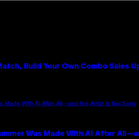
 Match, Build Your Own Combo Sales 
n
Summer Was Made With AI After All—an