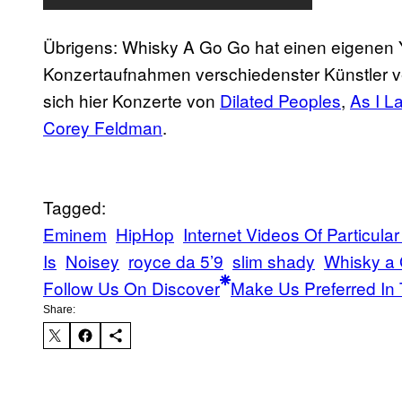
Übrigens: Whisky A Go Go hat einen eigenen 
Konzertaufnahmen verschiedenster Künstler v
sich hier Konzerte von
Dilated Peoples
​,
As I L
Corey Feldman
​.
Tagged:
Eminem
HipHop
Internet Videos Of Particula
Is
Noisey
royce da 5’9
slim shady
Whisky a
Follow Us On Discover
Make Us Preferred In 
Share: