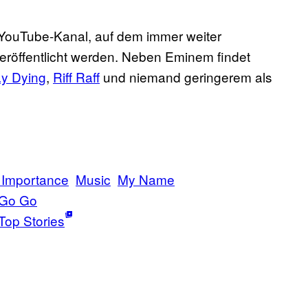
YouTube-Kanal, auf dem immer weiter
eröffentlicht werden. Neben Eminem findet
ay Dying
​,
Riff Raff
​ und niemand geringerem als
r Importance
Music
My Name
 Go Go
Top Stories