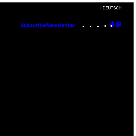
+ DEUTSCH
Instagram
TikTok
YouTube
Google
Goog
Subscribe
Newsletter
Discove
Top
Posts