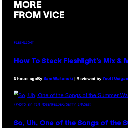
MORE
FROM VICE
FLESHLIGHT
How To Stack Fleshlight’s Mix &
By
| Reviewed by
6 hours ago
Sam Watanuki
Ysolt Usiga
(PHOTO BY TIM MOSENFELDER/GETTY IMAGES)
So, Uh, One of the Songs of the 