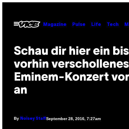
Skip
to
content
Open
Magazine
Pulse
Life
Tech
M
Menu
Schau dir hier ein bis
vorhin verschollenes
Eminem-Konzert vo
an
By
September 28, 2016, 7:27am
Noisey Staff