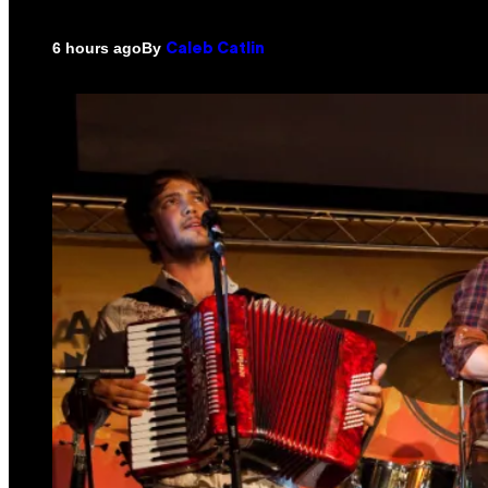
By
6 hours ago
Caleb Catlin