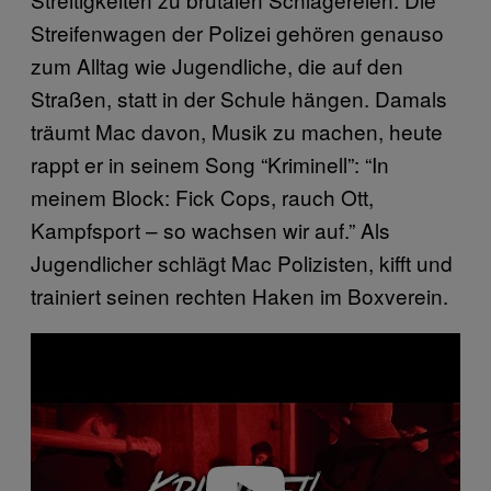
Streifenwagen der Polizei gehören genauso
zum Alltag wie Jugendliche, die auf den
Straßen, statt in der Schule hängen. Damals
träumt Mac davon, Musik zu machen, heute
rappt er in seinem Song “Kriminell”: “In
meinem Block: Fick Cops, rauch Ott,
Kampfsport – so wachsen wir auf.” Als
Jugendlicher schlägt Mac Polizisten, kifft und
trainiert seinen rechten Haken im Boxverein.
P
l
a
y
v
i
d
e
o