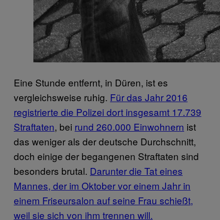
Eine Stunde entfernt, in Düren, ist es
vergleichsweise ruhig.
Für das Jahr 2016
registrierte die Polizei dort insgesamt 17.739
Straftaten
, bei
rund 260.000 Einwohnern
ist
das weniger als der deutsche Durchschnitt,
doch einige der begangenen Straftaten sind
besonders brutal.
Darunter die Tat eines
Mannes, der im Oktober vor einem Jahr in
einem Friseursalon auf seine Frau schießt,
weil sie sich von ihm trennen will.