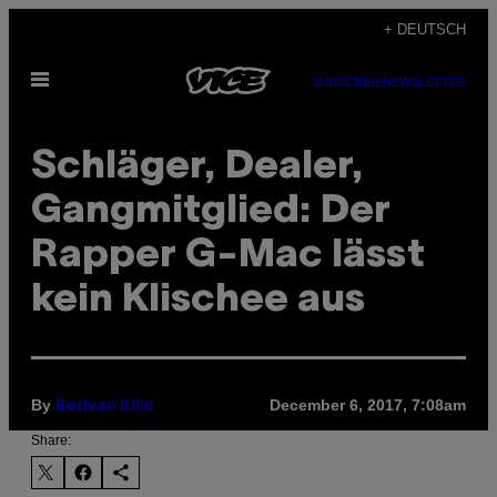
Skip
+ DEUTSCH
to
Open
content
SUBSCRIBE
NEWSLETTER
Menu
Schläger, Dealer,
Gangmitglied: Der
Rapper G-Mac lässt
kein Klischee aus
By
December 6, 2017, 7:08am
Berivan Kilic
Share: