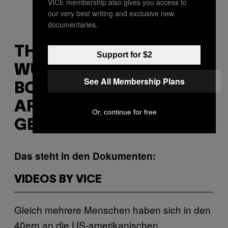
VICE membership also gives you access to
our very best writing and exclusive new
documentaries.
THEORIE 2: HITLER
Support for $2
WURDE IN EINEM U-
See All Membership Plans
BOOT NACH
ARGENTINIEN
Or, continue for free
GESCHIFFT
Das steht in den Dokumenten:
VIDEOS BY VICE
Gleich mehrere Menschen haben sich in den
40ern an die US-amerikanischen