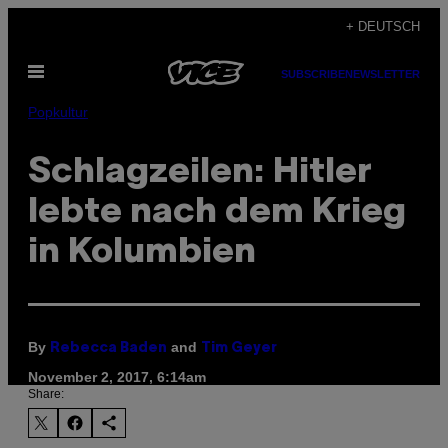
Skip
+ DEUTSCH
to
Open
content
SUBSCRIBE
NEWSLETTER
Menu
Popkultur
Schlagzeilen: Hitler
lebte nach dem Krieg
in Kolumbien
By
and
Rebecca Baden
Tim Geyer
November 2, 2017, 6:14am
Share: