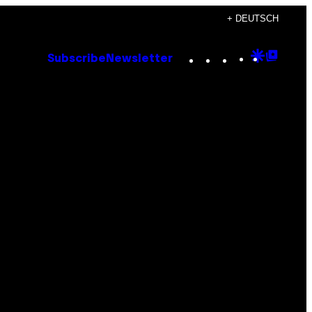
+ DEUTSCH
Instagram
TikTok
YouTube
Google
Goog
Subscribe
Newsletter
Discove
Top
Posts