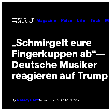
Skip
to
content
Open
Magazine
Pulse
Life
Tech
M
Menu
„Schmirgelt eure
Fingerkuppen ab“—
Deutsche Musiker
reagieren auf Trump
By
November 9, 2016, 7:38am
Noisey Staff