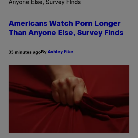
Americans Watch Porn Longer
Than Anyone Else, Survey Finds
By
33 minutes ago
Ashley Fike