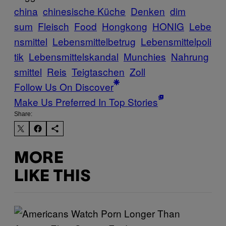
china
chinesische Küche
Denken
dim
sum
Fleisch
Food
Hongkong
HONIG
Lebe
nsmittel
Lebensmittelbetrug
Lebensmittelpoli
tik
Lebensmittelskandal
Munchies
Nahrung
smittel
Reis
Teigtaschen
Zoll
Follow Us On Discover
Make Us Preferred In Top Stories
Share:
MORE
LIKE THIS