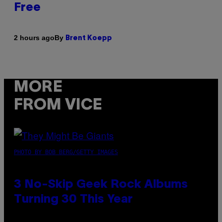
Free
By
2 hours ago
Brent Koepp
MORE
FROM VICE
PHOTO BY BOB BERG/GETTY IMAGES
3 No-Skip Geek Rock Albums
Turning 30 This Year