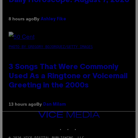
Daily Horoscope: August 7, 2026
By
8 hours ago
Ashley Fike
PHOTO BY GREGORY BOJORQUEZ/GETTY IMAGES
3 Songs That Were Commonly
Used As a Ringtone or Voicemail
Greeting in the 2000s
By
13 hours ago
Dan Milam
VICE
MEDIA
INSTAGRAM
TIKTOK
YOUTUBE
© 2026 VICE DIGITAL PUBLISHING, LLC