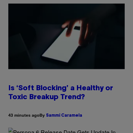
Is ‘Soft Blocking’ a Healthy or
Toxic Breakup Trend?
By
43 minutes ago
Sammi Caramela