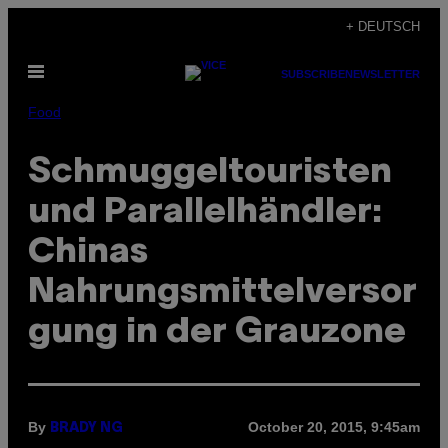
Skip
+ DEUTSCH
to
Open
content
SUBSCRIBE
NEWSLETTER
Menu
Food
Schmuggeltouristen
und Parallelhändler:
Chinas
Nahrungsmittelversor
gung in der Grauzone
By
October 20, 2015, 9:45am
BRADY NG