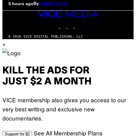
By
6 hours ago
Caleb Catlin
VICE
MEDIA
INSTAGRAM
TIKTOK
YOUTUBE
© 2026 VICE DIGITAL PUBLISHING, LLC
×
KILL THE ADS FOR
JUST $2 A MONTH
VICE membership also gives you access to our
very best writing and exclusive new
documentaries.
See All Membership Plans
Support for $2