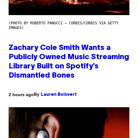
(PHOTO BY ROBERTO PANUCCI – CORBIS/CORBIS VIA GETTY
IMAGES)
Zachary Cole Smith Wants a
Publicly Owned Music Streaming
Library Built on Spotify’s
Dismantled Bones
By
2 hours ago
Lauren Boisvert