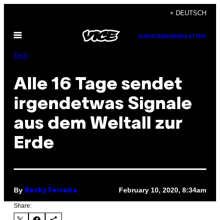
Skip
+ DEUTSCH
to
Open
content
SUBSCRIBE
NEWSLETTER
Menu
Tech
Alle 16 Tage sendet
irgendetwas Signale
aus dem Weltall zur
Erde
By
February 10, 2020, 8:34am
Becky Ferreira
Share: