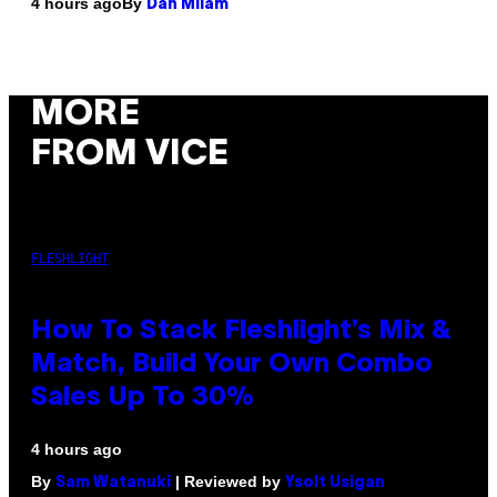
By
4 hours ago
Dan Milam
MORE
FROM VICE
FLESHLIGHT
How To Stack Fleshlight’s Mix &
Match, Build Your Own Combo
Sales Up To 30%
4 hours ago
By
| Reviewed by
Sam Watanuki
Ysolt Usigan