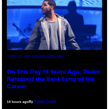
(PHOTO BY GARY GERSHOFF/WIREIMAGE)
On This Day 13 Years Ago, Drake
Released the Best Song of His
Career
By
14 hours ago
Caleb Catlin