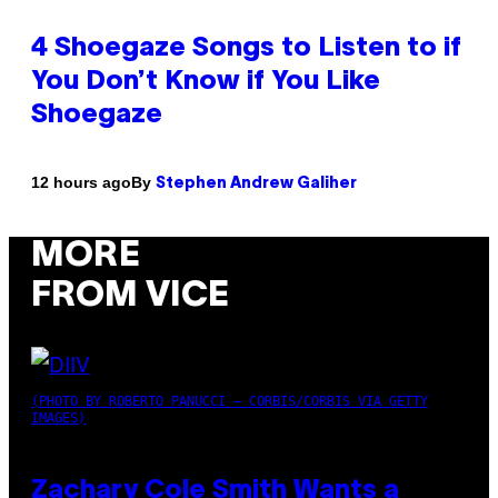
4 Shoegaze Songs to Listen to if
You Don’t Know if You Like
Shoegaze
By
12 hours ago
Stephen Andrew Galiher
MORE
FROM VICE
(PHOTO BY ROBERTO PANUCCI – CORBIS/CORBIS VIA GETTY
IMAGES)
Zachary Cole Smith Wants a