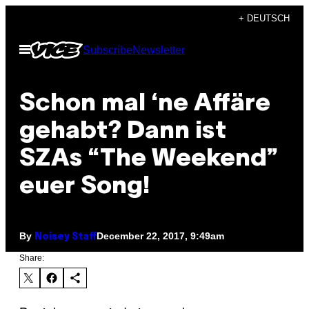
Skip
+ DEUTSCH
to
Open
Subscribe
Newsletter
content
Menu
Schon mal ‘ne Affäre
gehabt? Dann ist
SZAs “The Weekend”
euer Song!
By
December 22, 2017, 9:49am
Noisey Staff
Share: