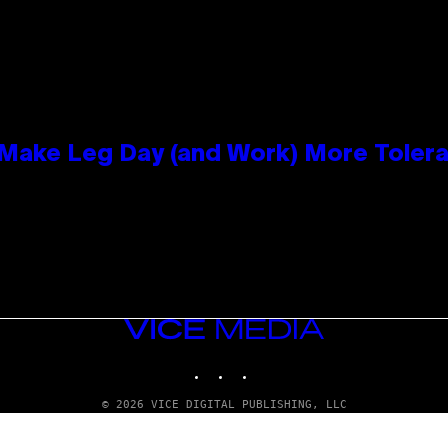
ake Leg Day (and Work) More Tolera
VICE
MEDIA
INSTAGRAM
TIKTOK
YOUTUBE
© 2026 VICE DIGITAL PUBLISHING, LLC