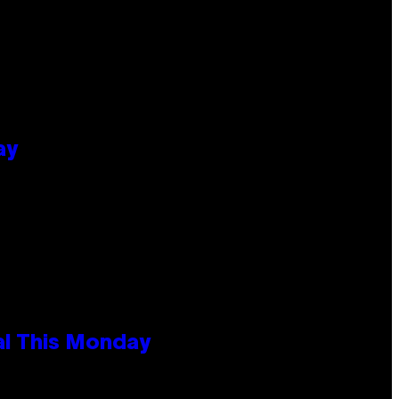
ay
al This Monday