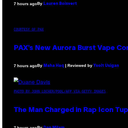
By
7 hours ago
Lauren Boisvert
COURTESY OF PAX
PAX’s New Aurora Burst Vape Co
By
| Reviewed by
7 hours ago
Maha Haq
Ysolt Usigan
PHOTO BY JOHN LOCHER/POOL/AFP VIA GETTY IMAGES
The Man Charged in Rap Icon Tup
By
7 hours ago
Dan Milam