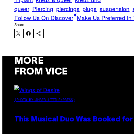
queer
Piercing
piercings
plugs
suspension
Follow Us On Discover
Make Us Preferred In 
Share:
MORE
FROM VICE
(PHOTO BY AMBER LITTLE/PRESS)
This Musical Duo Was Booked for a