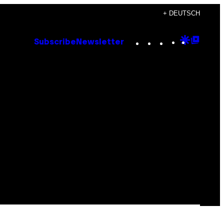
+ DEUTSCH
Instagram
TikTok
YouTube
Google
Goog
Subscribe
Newsletter
Discove
Top
Posts