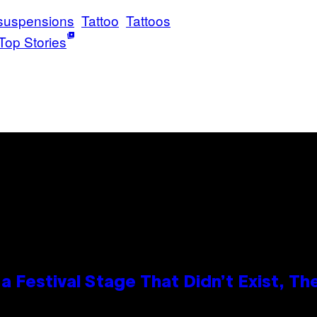
suspensions
Tattoo
Tattoos
Top Stories
 Festival Stage That Didn’t Exist, Th