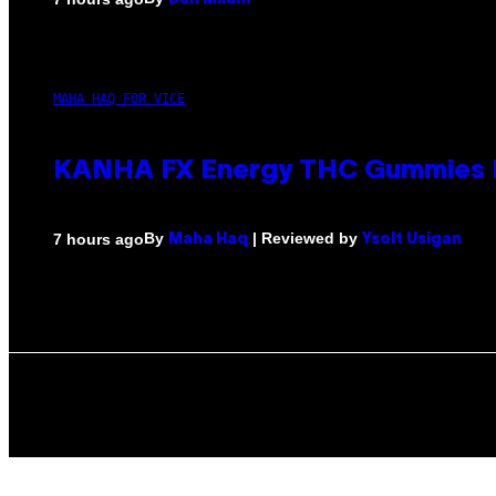
MAHA HAQ FOR VICE
KANHA FX Energy THC Gummies M
By
| Reviewed by
7 hours ago
Maha Haq
Ysolt Usigan