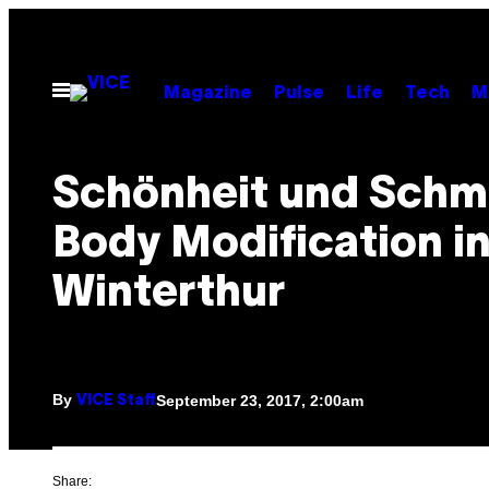
Skip
to
content
Open
Magazine
Pulse
Life
Tech
M
Menu
Schönheit und Schm
Body Modification i
Winterthur
By
September 23, 2017, 2:00am
VICE Staff
Share: