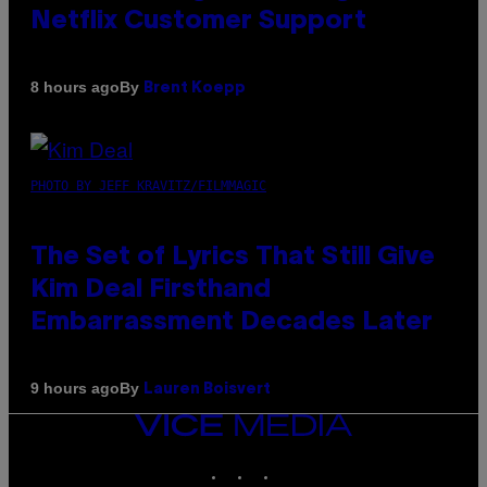
Netflix Customer Support
By
8 hours ago
Brent Koepp
PHOTO BY JEFF KRAVITZ/FILMMAGIC
The Set of Lyrics That Still Give
Kim Deal Firsthand
Embarrassment Decades Later
By
9 hours ago
Lauren Boisvert
VICE
MEDIA
INSTAGRAM
TIKTOK
YOUTUBE