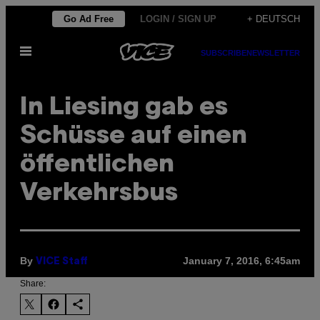
Skip
Go Ad Free
LOGIN / SIGN UP
+ DEUTSCH
to
Open
content
SUBSCRIBE
NEWSLETTER
Menu
In Liesing gab es
Schüsse auf einen
öffentlichen
Verkehrsbus
By
January 7, 2016, 6:45am
VICE Staff
Share: