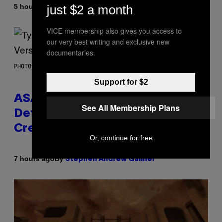
just $2 a month
By
5 hours ago
Lauren Boisvert
VICE membership also gives you access to
our very best writing and exclusive new
documentaries.
PHOTO BY MONICA SCHIPPER/GETTY IMAGES
Support for $2
ASAP Rocky Seemingly Gives
See All Membership Plans
Definitive Answer on Tyler, The
Creator’s Sexuality
Or, continue for free
By
7 hours ago
Stephen Andrew Galiher