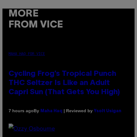
MORE
FROM VICE
MAHA HAQ FOR VICE
Cycling Frog’s Tropical Punch
THC Seltzer Is Like an Adult
Capri Sun (That Gets You High)
By
| Reviewed by
7 hours ago
Maha Haq
Ysolt Usigan