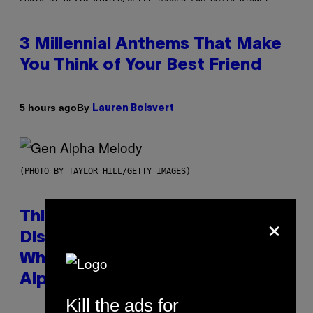
3 Millennial Anthems That Make
You Think of Your Best Friend
By
5 hours ago
Lauren Boisvert
(PHOTO BY TAYLOR HILL/GETTY IMAGES)
×
This Researcher Accidentally
Discovered the New ‘Millennial
Whoop’ of Pop Music: The Gen
Alpha Melody
Kill the ads for