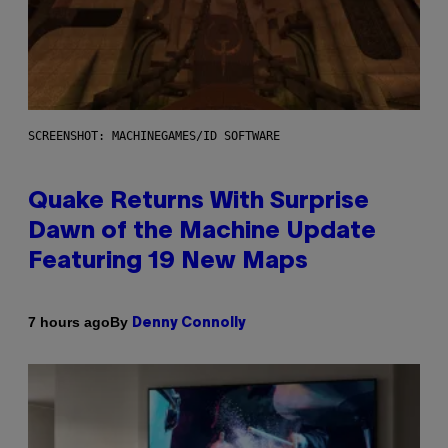
SCREENSHOT: MACHINEGAMES/ID SOFTWARE
Quake Returns With Surprise
Dawn of the Machine Update
Featuring 19 New Maps
By
7 hours ago
Denny Connolly