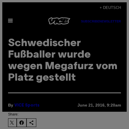
Skip
+ DEUTSCH
to
Open
content
SUBSCRIBE
NEWSLETTER
Menu
Schwedischer
Fußballer wurde
wegen Megafurz vom
Platz gestellt
By
June 21, 2016, 9:20am
VICE Sports
Share: