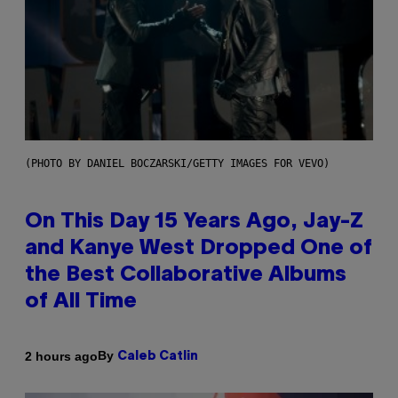
(PHOTO BY DANIEL BOCZARSKI/GETTY IMAGES FOR VEVO)
On This Day 15 Years Ago, Jay-Z
and Kanye West Dropped One of
the Best Collaborative Albums
of All Time
By
2 hours ago
Caleb Catlin