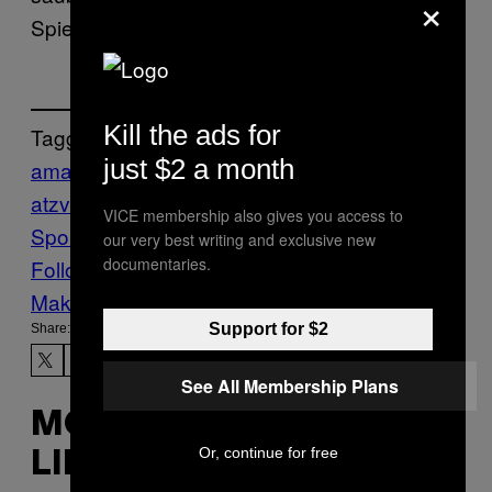
×
Spiel mit 2:5.
Kill the ads for
Tagged:
just $2 a month
amateure
foul
Furzen
Fußball
Highlights
pl
atzverweis
ROT
Schweden
Sports
VICE
VICE membership also gives you access to
Sports
our very best writing and exclusive new
documentaries.
Follow Us On Discover
Make Us Preferred In Top Stories
Support for $2
Share:
See All Membership Plans
MORE
Or, continue for free
LIKE THIS