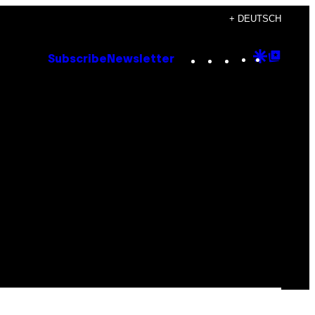
+ DEUTSCH
Instagram
TikTok
YouTube
Google
Goog
Subscribe
Newsletter
Discove
Top
Posts