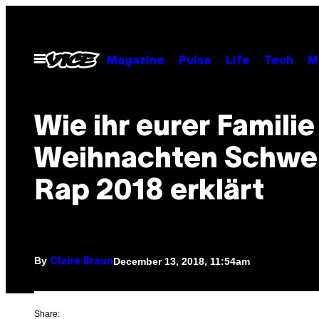
Skip
to
content
Open
Magazine
Pulse
Life
Tech
M
Menu
Wie ihr eurer Familie
Weihnachten Schwe
Rap 2018 erklärt
By
December 13, 2018, 11:54am
Claire Braun
Share: