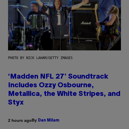
PHOTO BY NICK LAHAM/GETTY IMAGES
‘Madden NFL 27’ Soundtrack
Includes Ozzy Osbourne,
Metallica, the White Stripes, and
Styx
By
2 hours ago
Dan Milam