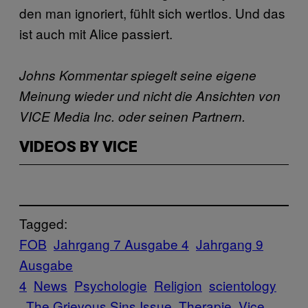
den man ignoriert, fühlt sich wertlos. Und das
ist auch mit Alice passiert.
Johns Kommentar spiegelt seine eigene
Meinung wieder und nicht die Ansichten von
VICE Media Inc. oder seinen Partnern.
VIDEOS BY VICE
Tagged:
FOB
Jahrgang 7 Ausgabe 4
Jahrgang 9
Ausgabe
4
News
Psychologie
Religion
scientology
The Grievous Sins Issue
Therapie
Vice