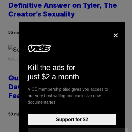
Definitive Answer on Tyler, The
Creator’s Sexuality
×
By
55 minutes ago
Stephen Andrew Galiher
SCREENSHOT: MACHINEGAMES/ID SOFTWARE
Kill the ads for
just $2 a month
Quake Returns With Surprise
Dawn of the Machine Update
VICE membership also gives you access to
our very best writing and exclusive new
Featuring 19 New Maps
documentaries.
By
59 minutes ago
Denny Connolly
Support for $2