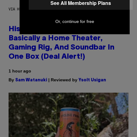
See All Membership Plans
VIA HISENSE
Or, continue for free
Hisense’s New U6SF Pro TV Is
Basically a Home Theater,
Gaming Rig, And Soundbar In
One Box (Deal Alert!)
1 hour ago
By
| Reviewed by
Sam Watanuki
Ysolt Usigan