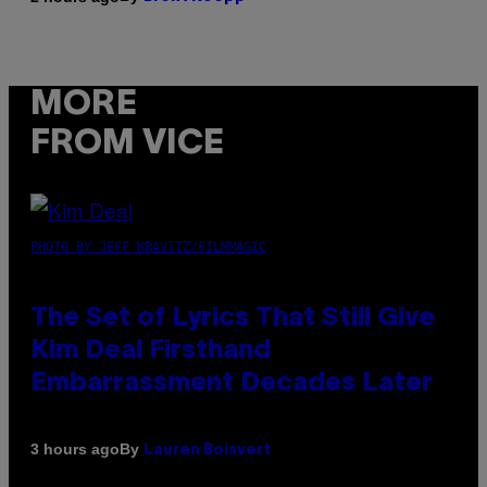
MORE
FROM VICE
PHOTO BY JEFF KRAVITZ/FILMMAGIC
The Set of Lyrics That Still Give
Kim Deal Firsthand
Embarrassment Decades Later
By
3 hours ago
Lauren Boisvert