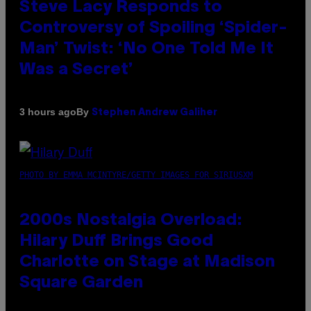
Steve Lacy Responds to
Controversy of Spoiling ‘Spider-
Man’ Twist: ‘No One Told Me It
Was a Secret’
By
3 hours ago
Stephen Andrew Galiher
PHOTO BY EMMA MCINTYRE/GETTY IMAGES FOR SIRIUSXM
2000s Nostalgia Overload:
Hilary Duff Brings Good
Charlotte on Stage at Madison
Square Garden