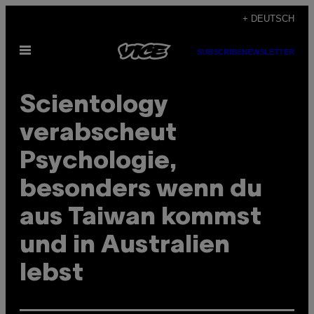
Skip
+ DEUTSCH
to
Open
content
SUBSCRIBE
NEWSLETTER
Menu
Scientology
verabscheut
Psychologie,
besonders wenn du
aus Taiwan kommst
und in Australien
lebst