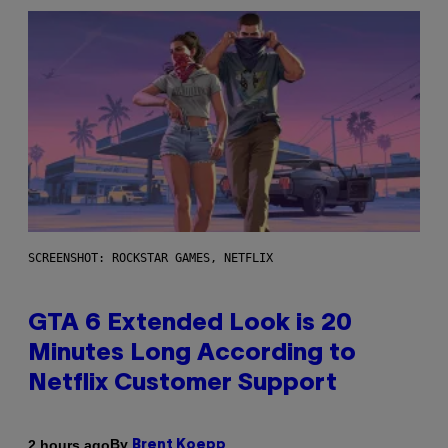
SCREENSHOT: ROCKSTAR GAMES, NETFLIX
GTA 6 Extended Look is 20
Minutes Long According to
Netflix Customer Support
By
2 hours ago
Brent Koepp