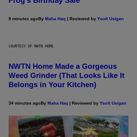
Frog’s Birthday Sale
9 minutes ago
By
Maha Haq
| Reviewed by
Ysolt Usigan
COURTESY OF NWTN HOME
NWTN Home Made a Gorgeous
Weed Grinder (That Looks Like It
Belongs in Your Kitchen)
34 minutes ago
By
Maha Haq
| Reviewed by
Ysolt Usigan