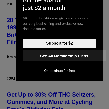
Kill the ads for
PHOTO BY L. BUSACCA/GETTY IMAGES
just $2 a month
VICE membership also gives you access to
28 Years Ago Today, an Iconic
our very best writing and exclusive new
1998 Music Video Was Shot at the
documentaries.
Birthplace of a Genre-Defining
Film From 1978
Support for $2
See All Membership Plans
9 minutes ago
By
Dan Milam
Or, continue for free
COURTESY OF CYCLING FROG
Get Up to 30% Off THC Seltzers,
Gummies, and More at Cycling