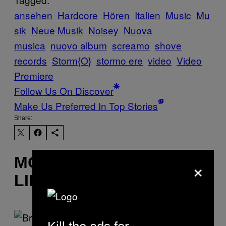
ansehen
Hardcore
Hören
Italien
Music
Mu
sik
Neue Musik
Noisey
Nuova
musica
nuovo album
screamo
shove
records
Storm{O}
stormo ere
video
Video
Premiere
Follow Us On Discover
Make Us Preferred In Top Stories
Share:
MORE
×
LIKE THIS