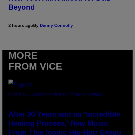
Beyond
2 hours ago
By
Denny Connolly
MORE
FROM VICE
(PHOTO BY JEREMYCHANPHOTOGRAPHY/GETTY IMAGES)
After 30 Years and an ‘Incredible
Healing Process,’ New Music
From This Iconic Hip-Hop Group