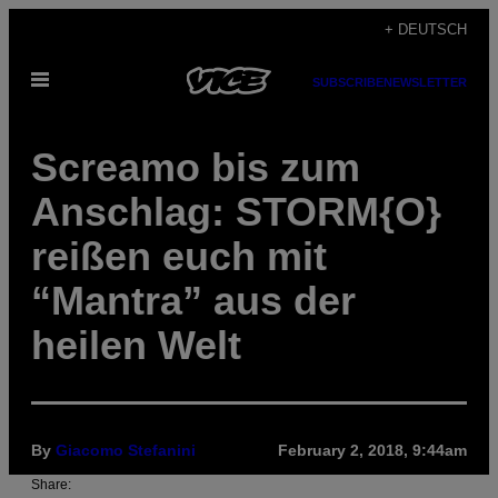
Skip
+ DEUTSCH
to
Open
content
SUBSCRIBE
NEWSLETTER
Menu
Screamo bis zum
Anschlag: STORM{O}
reißen euch mit
“Mantra” aus der
heilen Welt
By
Giacomo Stefanini
February 2, 2018, 9:44am
Share: