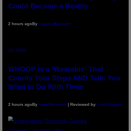
Could Become a Reality
2 hours ago
By
Lauren Boisvert
VIA WHOOP
WHOOP Is a ‘Wearable’ That
Counts Your Steps AND Tells You
What to Do With Them
2 hours ago
By
Sam Watanuki
| Reviewed by
Ysolt Usigan
SCREENSHOT: TRAILMARK GAMES