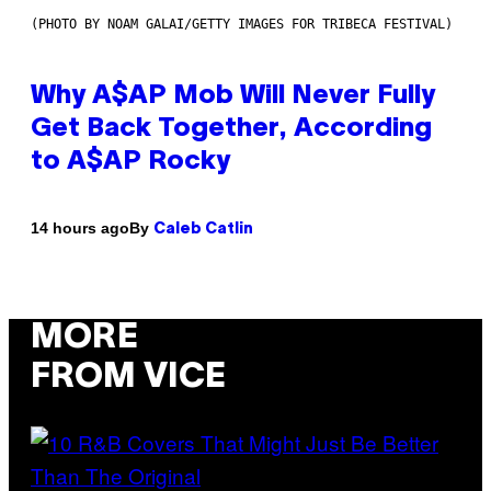
(PHOTO BY NOAM GALAI/GETTY IMAGES FOR TRIBECA FESTIVAL)
Why A$AP Mob Will Never Fully
Get Back Together, According
to A$AP Rocky
By
14 hours ago
Caleb Catlin
MORE
FROM VICE