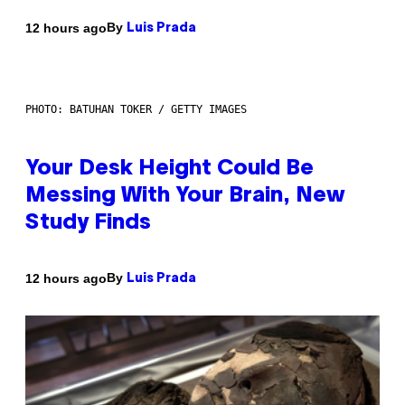
By
12 hours ago
Luis Prada
PHOTO: BATUHAN TOKER / GETTY IMAGES
Your Desk Height Could Be
Messing With Your Brain, New
Study Finds
By
12 hours ago
Luis Prada