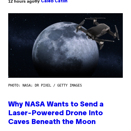
By
12 hours ago
Caleb Catlin
PHOTO: NASA; DR PIXEL / GETTY IMAGES
Why NASA Wants to Send a
Laser-Powered Drone Into
Caves Beneath the Moon