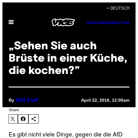
Skip
+ DEUTSCH
to
Open
content
SUBSCRIBE
NEWSLETTER
Menu
„Sehen Sie auch
Brüste in einer Küche,
die kochen?”
By
April 22, 2016, 12:00am
VICE Staff
Share:
Es gibt nicht viele Dinge, gegen die die AfD