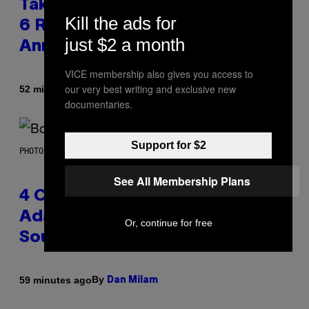
Take-Two Doubles Down on GTA
Kill the ads for
6 Release Date Following Netflix
just $2 a month
Announcement
VICE membership also gives you access to
our very best writing and exclusive new
By
52 minutes ago
Brent Koepp
documentaries.
Support for $2
PHOTO BY FRANK MICELOTTA/IMAGEDIRECT
See All Membership Plans
4 Classic Rock Bands That
Adapted to the New Rock
Or, continue for free
Sound of the 2000s
By
59 minutes ago
Dan Milam