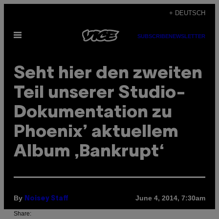
Skip
+ DEUTSCH
to
Open
content
SUBSCRIBE
NEWSLETTER
Menu
Seht hier den zweiten
Teil unserer Studio-
Dokumentation zu
Phoenix’ aktuellem
Album ‚Bankrupt‘
By
June 4, 2014, 7:30am
Noisey Staff
Share: