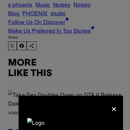
s phoenix
Music
Noisey
Noisey
Blog
PHOENIX
studio
Follow Us On Discover
Make Us Preferred In Top Stories
Share:
MORE
LIKE THIS
×
SCREENSHOT: ROCKSTAR GAMES