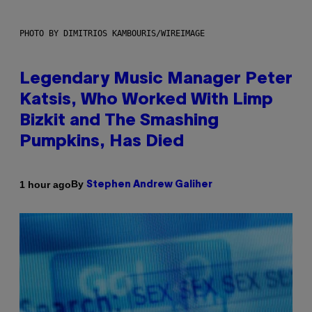
PHOTO BY DIMITRIOS KAMBOURIS/WIREIMAGE
Legendary Music Manager Peter
Katsis, Who Worked With Limp
Bizkit and The Smashing
Pumpkins, Has Died
By
1 hour ago
Stephen Andrew Galiher