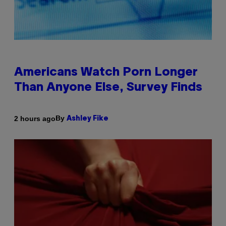
Americans Watch Porn Longer
Than Anyone Else, Survey Finds
By
2 hours ago
Ashley Fike