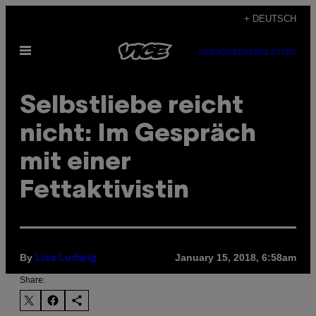
Skip
+ DEUTSCH
to
Open
content
SUBSCRIBE
NEWSLETTER
Menu
Selbstliebe reicht
nicht: Im Gespräch
mit einer
Fettaktivistin
By
January 15, 2018, 6:58am
Lisa Ludwig
Share: