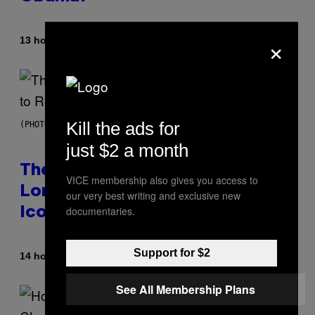
×
By
13 hours ago
Caleb Catlin
Kill the ads for
(PHOTO BY PEDRO BECERRA/GETTY IMAGES FOR LIVE NATION)
just $2 a month
The Weeknd Says He’s No
VICE membership also gives you access to
Longer Going To Retire His
our very best writing and exclusive new
documentaries.
Iconic Moniker
Support for $2
By
14 hours ago
Caleb Catlin
See All Membership Plans