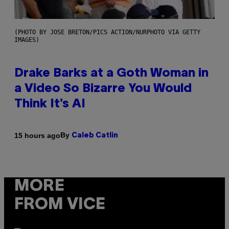
(PHOTO BY JOSE BRETON/PICS ACTION/NURPHOTO VIA GETTY
IMAGES)
Drake Barks at a Goth Woman in
a Video So Bizarre You Would
Think It’s AI
By
15 hours ago
Caleb Catlin
MORE
FROM VICE