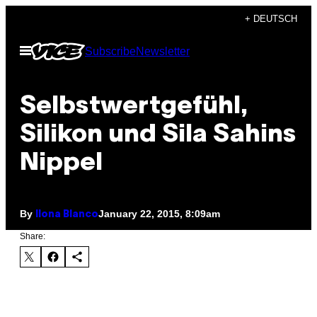
Skip
+ DEUTSCH
to
Open
Subscribe
Newsletter
content
Menu
Selbstwertgefühl,
Silikon und Sila Sahins
Nippel
By
January 22, 2015, 8:09am
Ilona Blanco
Share: