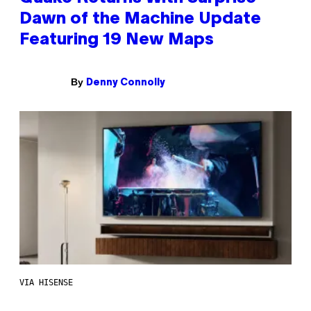
Dawn of the Machine Update
Featuring 19 New Maps
By
Denny Connolly
VIA HISENSE