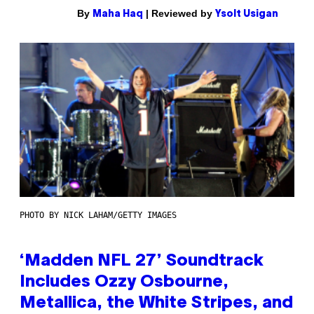
By
| Reviewed by
Maha Haq
Ysolt Usigan
PHOTO BY NICK LAHAM/GETTY IMAGES
‘Madden NFL 27’ Soundtrack
Includes Ozzy Osbourne,
Metallica, the White Stripes, and