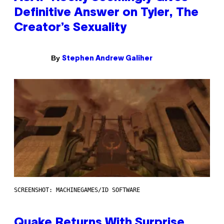
Definitive Answer on Tyler, The
Creator’s Sexuality
By
Stephen Andrew Galiher
SCREENSHOT: MACHINEGAMES/ID SOFTWARE
Quake Returns With Surprise