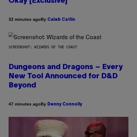
Okay [Exclusive]
By
32 minutes ago
Caleb Catlin
SCREENSHOT: WIZARDS OF THE COAST
Dungeons and Dragons – Every
New Tool Announced for D&D
Beyond
By
47 minutes ago
Denny Connolly