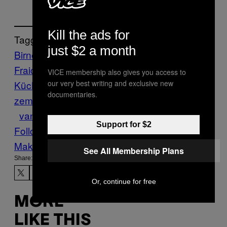
Kill the ads for
Tagged:
just $2 a month
Birnen
Chanukka
Creme
Fraiche
Food
gemüse
Judentum
jüdische
VICE membership also gives you access to
Küche
Karotten
Kartoffelpuffer
machen
Mat
our very best writing and exclusive new
documentaries.
zemehl
Munchies
Rezept
rezepte
Sellerie
vanille
Support for $2
Follow Us On Discover
Make Us Preferred In Top Stories
See All Membership Plans
Share:
Or, continue for free
MORE
LIKE THIS