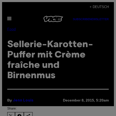
Skip
+ DEUTSCH
to
Open
content
SUBSCRIBE
NEWSLETTER
Menu
Food
Sellerie-Karotten-
Puffer mit Crème
fraîche und
Birnenmus
By
December 8, 2015, 5:20am
Jenn Louis
Share: