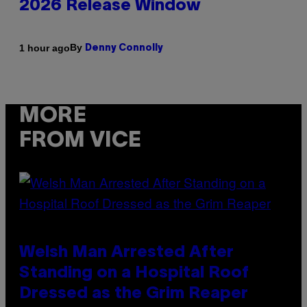
2026 Release Window
By
1 hour ago
Denny Connolly
MORE
FROM VICE
Welsh Man Arrested After
Standing on a Hospital Roof
Dressed as the Grim Reaper