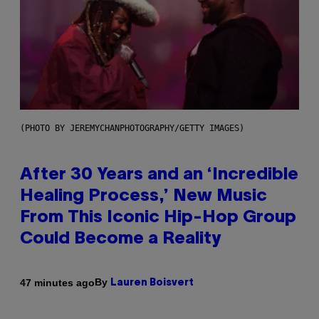
(PHOTO BY JEREMYCHANPHOTOGRAPHY/GETTY IMAGES)
After 30 Years and an ‘Incredible
Healing Process,’ New Music
From This Iconic Hip-Hop Group
Could Become a Reality
By
47 minutes ago
Lauren Boisvert