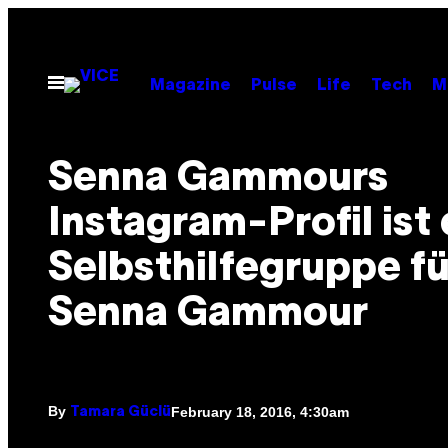
Skip
to
content
Open
Magazine
Pulse
Life
Tech
M
Menu
Senna Gammours
Instagram-Profil ist 
Selbsthilfegruppe fü
Senna Gammour
By
February 18, 2016, 4:30am
Tamara Güclü