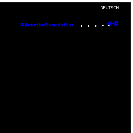
+ DEUTSCH
Instagram
TikTok
YouTube
Google
Goog
Subscribe
Newsletter
Discove
Top
Posts