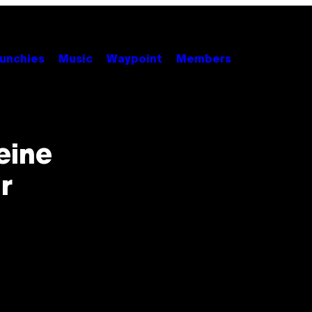
unchies
Music
Waypoint
Members
eine
r