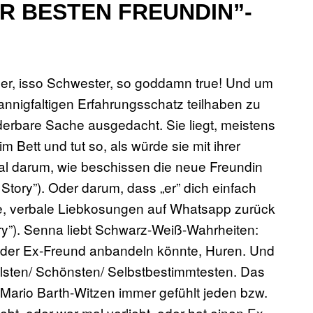
R BESTEN FREUNDIN”-
ner, isso Schwester, so goddamn true! Und um
nnigfaltigen Erfahrungsschatz teilhaben zu
derbare Sache ausgedacht. Sie liegt, meistens
 Bett und tut so, als würde sie mit ihrer
mal darum, wie beschissen die neue Freundin
Story”). Oder darum, dass „er” dich einfach
ange, verbale Liebkosungen auf Whatsapp zurück
tory”). Senna liebt Schwarz-Weiß-Wahrheiten:
n der Ex-Freund anbandeln könnte, Huren. Und
ilsten/ Schönsten/ Selbstbestimmtesten. Das
i Mario Barth-Witzen immer gefühlt jeden bzw.
ebt, oder war mal verliebt, oder hat einen Ex-