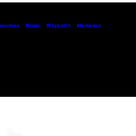
unchies
Music
Waypoint
Members