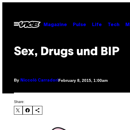
Skip
to
content
Open
Magazine
Pulse
Life
Tech
M
Menu
Sex, Drugs und BIP
By
February 8, 2015, 1:00am
Niccolò Carradori
Share: