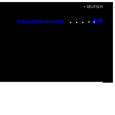
+ DEUTSCH
Instagram
TikTok
YouTube
Google
Goog
Subscribe
Newsletter
Discove
Top
Posts