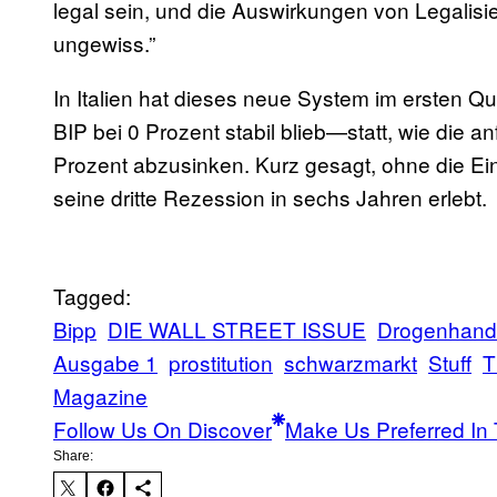
legal sein, und die Auswirkungen von Legali
ungewiss.”
In Italien hat dieses neue System im ersten Q
BIP bei 0 Prozent stabil blieb—statt, wie di
Prozent abzusinken. Kurz gesagt, ohne die Ei
seine dritte Rezession in sechs Jahren erlebt.
Tagged:
Bipp
DIE WALL STREET ISSUE
Drogenhand
Ausgabe 1
prostitution
schwarzmarkt
Stuff
T
Magazine
Follow Us On Discover
Make Us Preferred In 
Share: