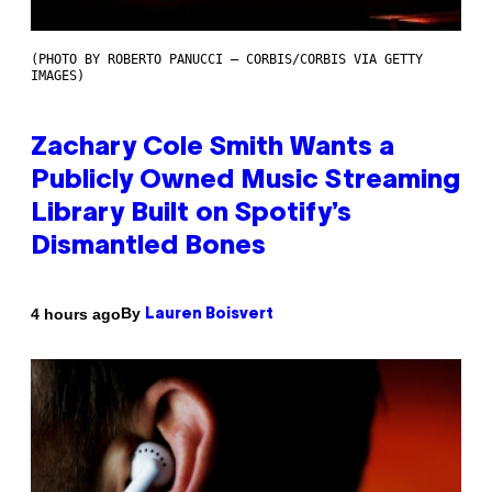
(PHOTO BY ROBERTO PANUCCI – CORBIS/CORBIS VIA GETTY
IMAGES)
Zachary Cole Smith Wants a
Publicly Owned Music Streaming
Library Built on Spotify’s
Dismantled Bones
By
4 hours ago
Lauren Boisvert