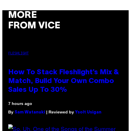
MORE
FROM VICE
FLESHLIGHT
How To Stack Fleshlight’s Mix &
Match, Build Your Own Combo
Sales Up To 30%
7 hours ago
By
| Reviewed by
Sam Watanuki
Ysolt Usigan