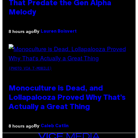
That Predate the Gen Alpha
Melody
By
8 hours ago
Lauren Boisvert
(PHOTO VIA T-MOBILE)
Monoculture is Dead, and
Lollapalooza Proved Why That’s
Actually a Great Thing
By
8 hours ago
Caleb Catlin
VICE