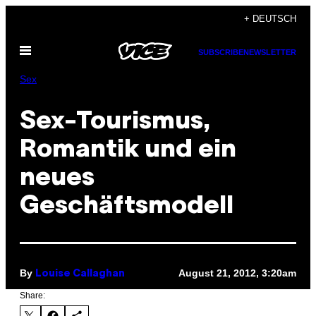
Skip
+ DEUTSCH
to
Open
content
SUBSCRIBE
NEWSLETTER
Menu
Sex
Sex-Tourismus,
Romantik und ein
neues
Geschäftsmodell
By
August 21, 2012, 3:20am
Louise Callaghan
Share: