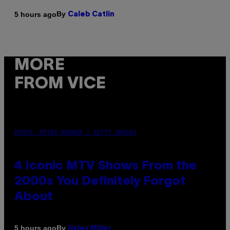
By
5 hours ago
Caleb Catlin
MORE
FROM VICE
PHOTO: PETER KRAMER / GETTY IMAGES
4 Iconic MTV Shows From the
2000s You Definitely Forgot
About
By
5 hours ago
Haley Miller