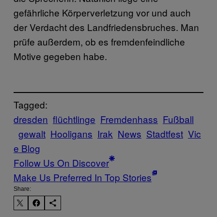
gefährliche Körperverletzung vor und auch
der Verdacht des Landfriedensbruches.
Man
prüfe außerdem, ob es fremdenfeindliche
Motive gegeben habe.
Tagged:
dresden
flüchtlinge
Fremdenhass
Fußball
gewalt
Hooligans
Irak
News
Stadtfest
Vic
e Blog
Follow Us On Discover
Make Us Preferred In Top Stories
Share: