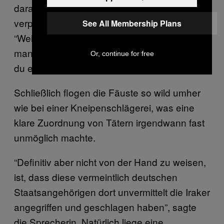
daraufhin wohl, sich auch gegenseitig zu
verprügeln. Der Grund dafür laut Sprecherin:
See All Membership Plans
“Weil sie eine Frau geschlagen haben und
man sich den Vorwurf machte: ‘Wie kannst
Or, continue for free
du eine Frau schlagen? Das geht nicht.’”
Schließlich flogen die Fäuste so wild umher
wie bei einer Kneipenschlägerei, was eine
klare Zuordnung von Tätern irgendwann fast
unmöglich machte.
“Definitiv aber nicht von der Hand zu weisen,
ist, dass diese vermeintlich deutschen
Staatsangehörigen dort unvermittelt die Iraker
angegriffen und geschlagen haben”, sagte
die Sprecherin. Natürlich liege eine