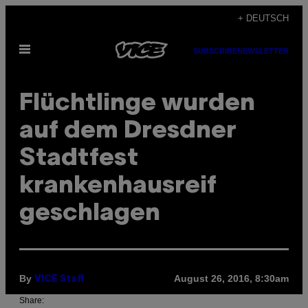
Skip
+ DEUTSCH
to
Open
content
SUBSCRIBE
NEWSLETTER
Menu
Flüchtlinge wurden
auf dem Dresdner
Stadtfest
krankenhausreif
geschlagen
By
August 26, 2016, 8:30am
VICE Staff
Share: