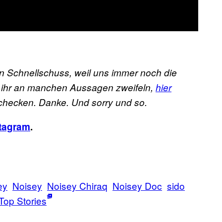
ein Schnellschuss, weil uns immer noch die
et ihr an manchen Aussagen zweifeln,
hier
ecken. Danke. Und sorry und so.
tagram
.
ey
Noisey
Noisey Chiraq
Noisey Doc
sido
Top Stories