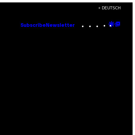
+ DEUTSCH
Instagram
TikTok
YouTube
Google
Goog
Subscribe
Newsletter
Discove
Top
Posts