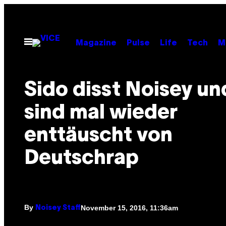
Skip
to
content
Open
Magazine
Pulse
Life
Tech
M
Menu
Sido disst Noisey un
sind mal wieder
enttäuscht von
Deutschrap
By
November 15, 2016, 11:36am
Noisey Staff